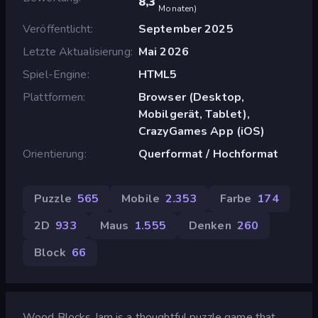
8,3
Monaten
)
Veröffentlicht
September 2025
Letzte Aktualisierung
Mai 2026
Spiel-Engine
HTML5
Plattformen
Browser (Desktop,
Mobilgerät, Tablet),
CrazyGames App (iOS)
Orientierung
Querformat / Hochformat
Puzzle
565
Mobile
2.353
Farbe
174
2D
933
Maus
1.555
Denken
260
Block
66
Wood Blocks Jam is a thoughtful puzzle game that