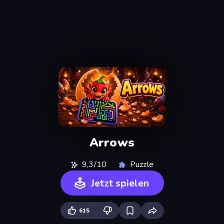
Arrows
9,3/10
Puzzle
Jetzt spielen
615