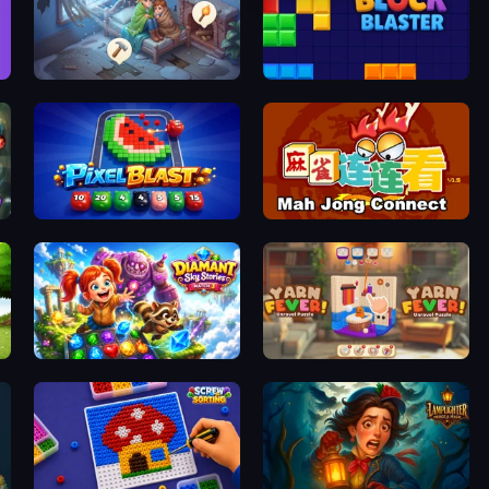
Merge Haven
Block Blaster
Pixel Blast
Mahjong Connect (Legacy)
Diamant: Sky Stories Match 3
Yarn Fever! Unravel Puzzle