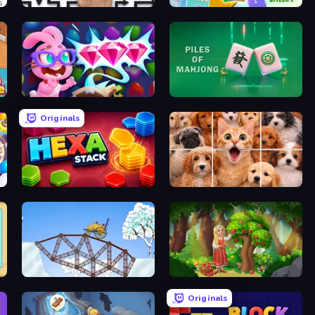
Arrow Escape: Puzzle
Farm Merge Valley
Skydom: Reforged
Piles of Mahjong
Originals
Hexa Stack
Jigpic Solitaire
Railway Bridge
Northern Merge
Originals