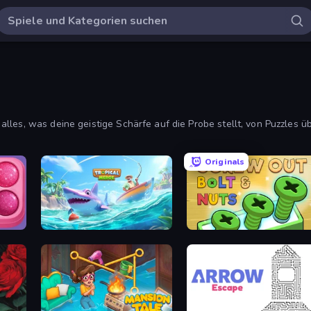
les, was deine geistige Schärfe auf die Probe stellt, von Puzzles ü
ostenloser Puzzlespiele und finde deine nächste Herausforderung!
Originals
Piece of Cake: Merge and Bake
Tropical Merge
Screw Out: Bolts and Nuts