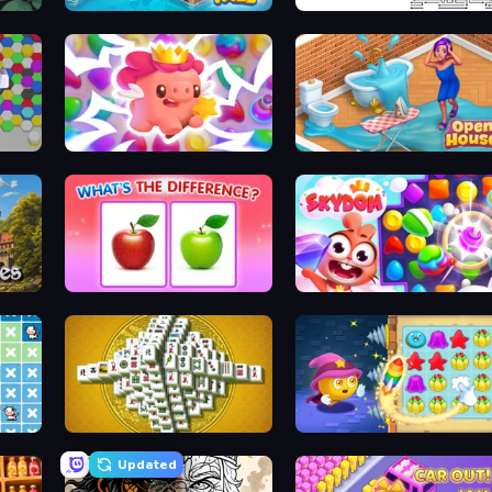
Mansion Tale: Merge Secrets
Arrow Escape
Match Arena
Open House
What's The Difference?
Skydom
Mahjong Tower
Candy Riddles
Updated