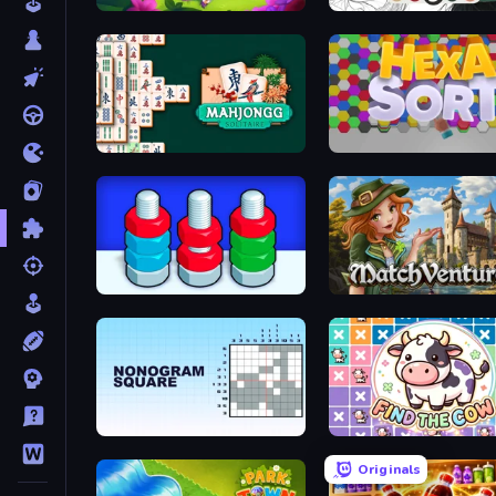
Fairyland Merge & Magic
Numicolor
Mahjongg Solitaire
Hexa Sort
Nuts Puzzle: Sort By Color
MatchVentures
Nonogram Square
Find The Cow
Originals