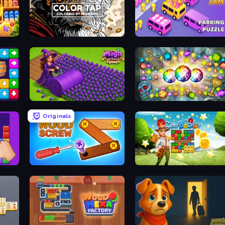
Color Tap: Coloring by Numbers
Car OUT! Jam Parking Puzzle
Magic School
Forgotten Treasure 2
Originals
Wood Screw: Bolts Puzzle
Zoo Boom