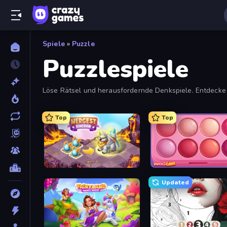
Spiele
»
Puzzle
Puzzlespiele
Löse Rätsel und herausfordernde Denkspiele. Entdecke al
Logik und Mathe. Stöbere in der kompletten Sammlung k
Top
Top
Mergest Kingdom
Updated