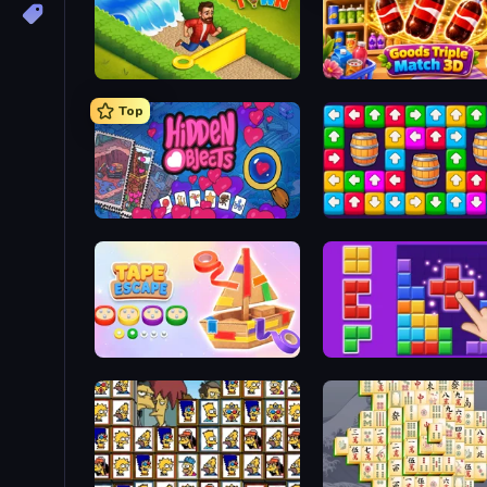
Park Town
Goods Triple Match 3D
Top
Hidden Objects
Tap Away Story
Tape Escape
BlockBuster Puzzle