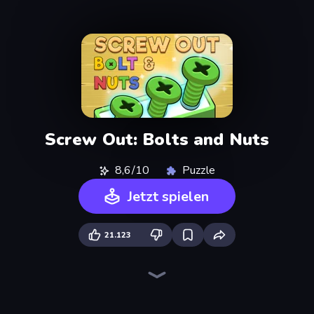
Screw Out: Bolts and Nuts
8,6/10
Puzzle
Jetzt spielen
21.123
Tangle Master
Arrow Escape
Tap 3D Wood Block Away