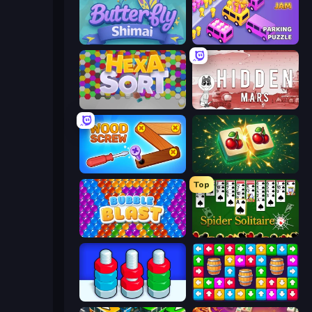
Butterfly Shimai
Car OUT! Jam Parking Puzzle
Hexa Sort
Hidden Mars
Wood Screw: Bolts Puzzle
Mahjong Puzzle: Tile Match
Top
Bubble Blast
Spider Solitaire
Nuts Puzzle: Sort By Color
Tap Away Story