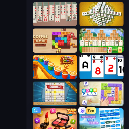
Spider Solitär 2 Suits
Mahjong Tower
Coffee Match: Block Puzzle
Magic Towers Solitaire
Coffee Color Blocks
Social Solitaire
Sudoku Online
Word Play
Top