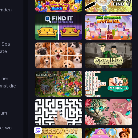
henden
Goods Triple Match 3D
Search Hidden Objects: Find Them
Find It - Find The Differences
Find Differences: Spot 'Em All
, Sea
rate
Jigpic Solitaire
Detective Holmes: Hidden Object
iner
nnst die
Blackriver Mystery: Hidden Objects
Mahjongg Solitaire
r um
Arrow Escape: Puzzle
Favorite Puzzles
me, wo