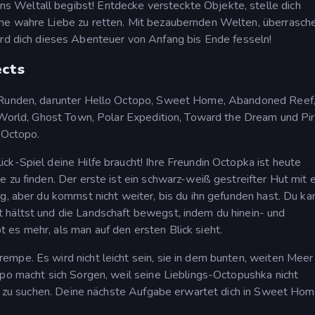
 Weltall begibst! Entdecke versteckte Objekte, stelle dich
ine wahre Liebe zu retten. Mit bezaubernden Welten, überrasc
dich dieses Abenteuer von Anfang bis Ende fesseln!
ects
e Runden, darunter Hello Octopo, Sweet Home, Abandoned Reef
t World, Ghost Town, Polar Expedition, Toward the Dream und Pi
 Octopo.
ck-Spiel deine Hilfe braucht! Ihre Freundin Octopka ist heute
 zu finden. Der erste ist ein schwarz-weiß gestreifter Hut mit e
g, aber du kommst nicht weiter, bis du ihn gefunden hast. Du ka
 hältst und die Landschaft bewegst, indem du hinein- und
es mehr, als man auf den ersten Blick sieht.
mpe. Es wird nicht leicht sein, sie in dem bunten, weiten Mee
opo macht sich Sorgen, weil seine Lieblings-Octopushka nicht
ßen zu suchen. Deine nächste Aufgabe erwartet dich in Sweet Ho