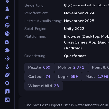
Bewertung
8,5
(
basierend auf den letzten
Veröffentlicht
November 2024
Letzte Aktualisierung
November 2025
Spiel-Engine
Unity 2022
Plattformen
Browser (Desktop, Mobi
CrazyGames App (Andro
(Android)
Orientierung
Querformat
Puzzle
669
Mobile
2.371
Point & C
Cartoon
74
Logik
559
Maus
1.796
Wimmelbild
28
Find Me: Lost Objects ist ein Rätselabenteuer, 