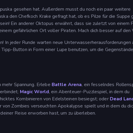
puska gesehen hat. Außerdem musst du noch ein paar weitere
ska den Chefkoch Krake gefragt hat, ob es Pilze für die Suppe g
sein! Ein anderer Oktopus erwähnt, dass sie zuletzt von einem F
inem gefährlichen Ort voller Piraten. Mach dich besser auf den
en! In jeder Runde warten neue Unterwasserherausforderungen 
n Tipp-Button in Form einer Lupe benutzen, um die Gegenstände
h mehr Spannung. Erlebe
Battle Arena
, ein fesselndes Rollensp
verbindet;
Magic World
, ein Abenteuer-Puzzlespiel, in dem du
hicktes Kombinieren von Edelsteinen besiegst; oder
Dead Lan
iner von Zombies verseuchten Apokalypse spielt und in dem du dic
 deiner Reise erworben hast, um zu überleben.