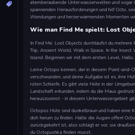
atemberaubende Unterwasserwelten und sogar ins
spannenden Herausforderungen und hilf Octo, se
Wendungen und herzerwärmenden Momenten wird 
Wie man Find Me spielt: Lost Obj
In Find Me: Lost Objects durchläufst du mehrer
Trip, Ancient World, Walk in Space, In the Insec
Island. Beginnen wir mit dem ersten Level, Hallo,
Lerne Octopo kennen, der in diesem Point-and-Cli
verschwunden, und deine Aufgabe ist es, ihre Hüte
roten Schleife. Es gibt viele Hüte in der Umgebun
Landschaft erkunden, indem du die Maus gedrückt
herauszoomst - in diesem Unterwassergebiet gibt 
Octopos Hüte sind dunkelbraun und haben eine Kre
dich herum zu finden. Halte die Augen offen! Oct
zurückgekehrt ist, also schlägt er vor, sie drau
du Octopushka finden musst.