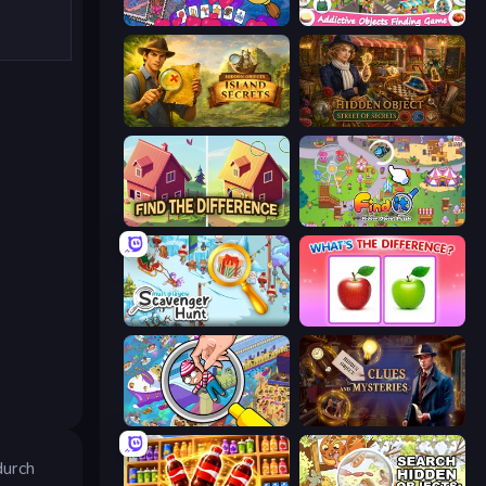
Hidden Objects
Scavenger Hunt - Hidden Items
Hidden Objects: Island Secrets
Hidden Object: Street Of Secrets
Find The Difference
Find It: Hidden Object Puzzle
Scavenger Hunt - Multiplayer
What's The Difference?
Seek & Find - Hidden Object Game
Hidden Object: Clues and Mysteries
durch