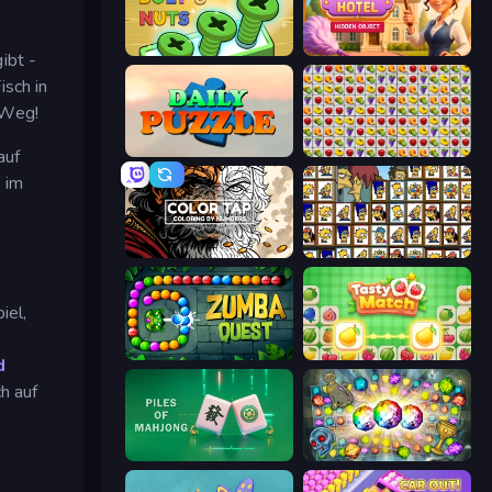
Screw Out: Bolts and Nuts
Hidden Object: My Hotel
ibt -
isch in
 Weg!
Daily Puzzle
Same Game Fruit Collapse
auf
 im
Color Tap: Coloring by Numbers
Simpsons Mahjong
iel,
Zumba Quest
Tasty Match: Mahjong Pairs
d
h auf
Piles of Mahjong
Forgotten Treasure 2