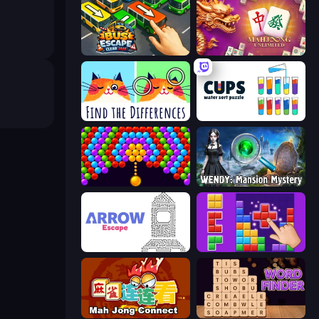
Bus Escape: Clear Jam
Mahjong Unlimited
Spotti: Find the Differences
Cups - Water Sort Puzzle
Bubble Story
Wendy: Mansion Mystery
Arrow Escape
BlockBuster Puzzle
Mahjong Connect (Legacy)
Word Finder