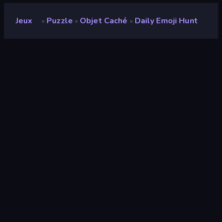
Jeux
Puzzle
Objet Caché
Daily Emoji Hunt
»
»
»
Daily Emoji Hunt
Développeur
The Article 19 Group
Note
8,8
(
sur les 6 derniers mois
)
Date de sortie
mai 2025
Mis à jour le
juin 2025
Moteur de jeu
HTML5
Plateformes
Navigateur (ordinateur de bureau,
mobile, tablette), Application
CrazyGames (iOS, Android), App
Store (iOS)
Orientation
Paysage / Portrait