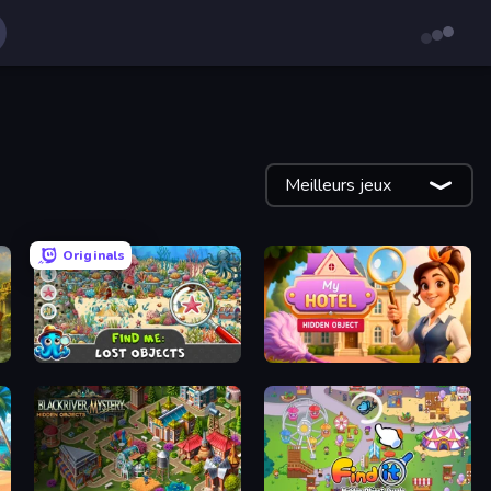
Meilleurs jeux
!
Originals
ecrets
Find Me: Lost Objects
Hidden Object: My Hotel