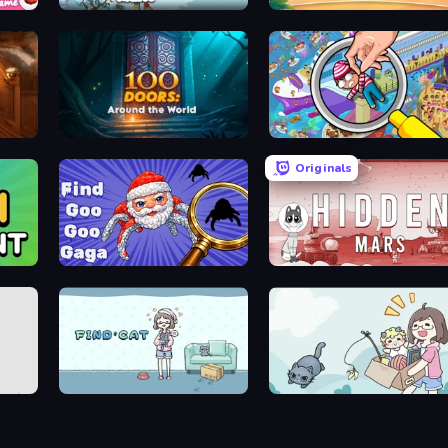
Scavenger Hunt - Hidden Items
Scavenger Hunt - Multiplayer
Maldives Hidden Objects
100 Doors: Around the World
Seek & Find - Hidden Object G
Originals
Find Goo Goo Gaga
Hidden Mars
Find Cat
Find Cat 2