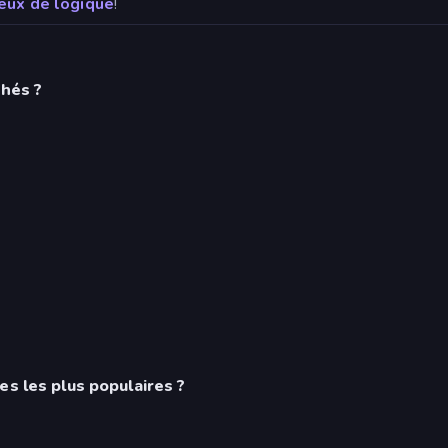
jeux de logique
!
chés ?
es les plus populaires ?