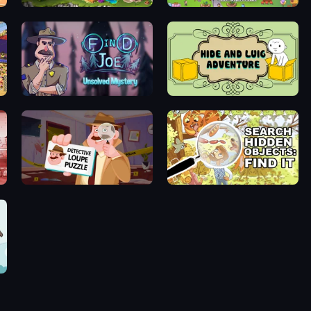
Blackriver Mystery: Hidden Objects
Find It: Hidden Object Puzzle
ame
Find Joe: Unsolved Mystery
Hide and Luig Adventure
Detective Loupe Puzzle
Search Hidden Objects: Find Them