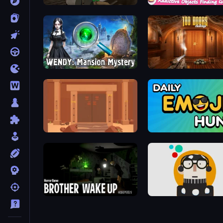
Detective Holmes: Hidden Object
Wendy: Mansion Mystery
100 Doors Challenge
Faraway: Puzzle Escape
Daily Emoji Hunt
Brother Wake Up
The Museum of Dots