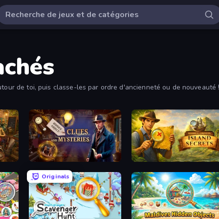
achés
utour de toi, puis classe-les par ordre d'ancienneté ou de nouveauté 
Hidden Object: Street Of Secrets
Hidden Object: Clues and Mysteries
Hidden Objects: Island S
Originals