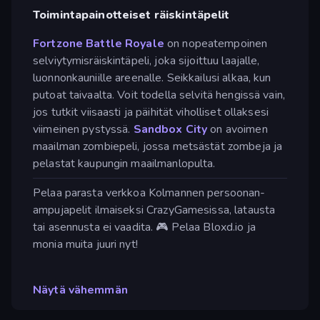
Toimintapainotteiset räiskintäpelit
Fortzone Battle Royale
on nopeatempoinen
selviytymisräiskintäpeli, joka sijoittuu laajalle,
luonnonkauniille areenalle. Seikkailusi alkaa, kun
putoat taivaalta. Voit todella selvitä hengissä vain,
jos tutkit viisaasti ja päihität viholliset ollaksesi
viimeinen pystyssä.
Sandbox City
on avoimen
maailman zombiepeli, jossa metsästät zombeja ja
pelastat kaupungin maailmanlopulta.
Pelaa parasta verkkoa Kolmannen persoonan-
ampujapelit ilmaiseksi CrazyGamesissa, latausta
tai asennusta ei vaadita. 🎮 Pelaa Bloxd.io ja
monia muita juuri nyt!
Näytä vähemmän