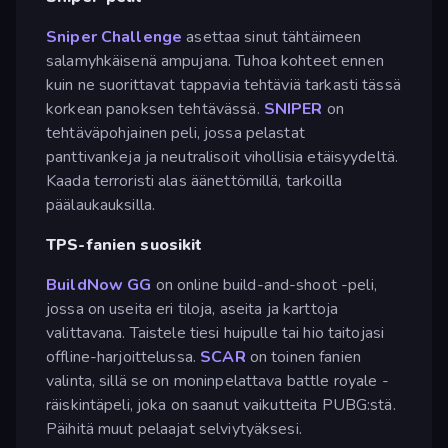
Sniper Challenge
asettaa sinut tähtäimeen
salamyhkäisenä ampujana. Tuhoa kohteet ennen
kuin ne suorittavat tappavia tehtäviä tarkasti tässä
korkean panoksen tehtävässä.
SNIPER
on
tehtäväpohjainen peli, jossa pelastat
panttivankeja ja neutralisoit vihollisia etäisyydeltä.
Kaada terroristi alas äänettömillä, tarkoilla
päälaukauksilla.
TPS-fanien suosikit
BuildNow GG
on online build-and-shoot -peli,
jossa on useita eri tiloja, aseita ja karttoja
valittavana. Taistele tiesi huipulle tai hio taitojasi
offline-harjoittelussa.
SCAR
on toinen fanien
valinta, sillä se on moninpelattava battle royale -
räiskintäpeli, joka on saanut vaikutteita PUBG:stä.
Päihitä muut pelaajat selviytyäksesi.