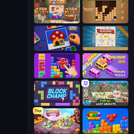
Yarn Fever! Unravel Puzzle
Wood Block Journey
Screw Sorting
Sudoku Online
BlockBuster Puzzle
Car OUT! Jam Parking Puzzle
Block Champ
Find Me: Lost Objects
Top
Mergest Kingdom
Puzzle Block Master