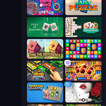
Hidden Objects
Daily Puzzle
Piles of Mahjong
Mahjongg Solitaire
Find The Difference
Tap Away Story
Bus Escape: Clear Jam
Goods Triple Match 3D
Parking Jam
Numicolor