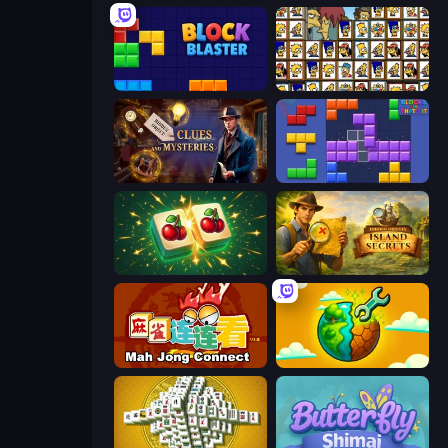
Block Blaster
Tiles of the Simpsons
Hidden Object: Clues and Mysteries
Blocks and that’s it
Mahjong Puzzle: Tile Match
Hidden Objects: Island Secrets
Mahjong Connect (Legacy)
Land Explorers: Merge & Build