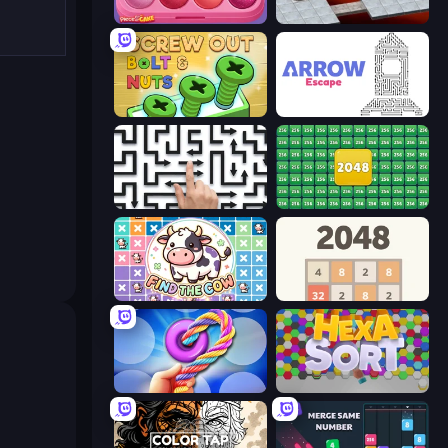
Piece of Cake: Merge and Bake
Bloxorz
Screw Out: Bolts and Nuts
Arrow Escape
Arrow Escape: Puzzle
2048 Merge Blocks
Find The Cow
2048
Twisted Tangle
Hexa Sort