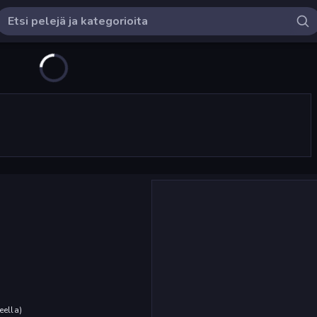
eella
)