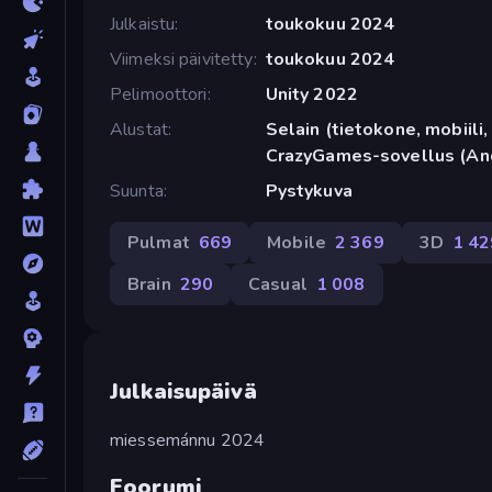
Julkaistu
toukokuu 2024
Viimeksi päivitetty
toukokuu 2024
Pelimoottori
Unity 2022
Alustat
Selain (tietokone, mobiili, 
CrazyGames-sovellus (An
Suunta
Pystykuva
Pulmat
669
Mobile
2 369
3D
1 42
Brain
290
Casual
1 008
Julkaisupäivä
miessemánnu 2024
Foorumi