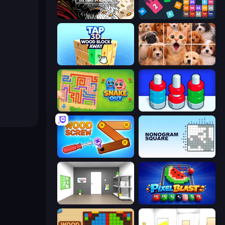
Color Tap: Coloring by Numbers
Drop & Merge the Numbers
Tap 3D Wood Block Away
Jigpic Solitaire
Snake Out: Maze Escape
Nuts Puzzle: Sort By Color
Wood Screw: Bolts Puzzle
Nonogram Square
Paint Room Escape
Pixel Blast