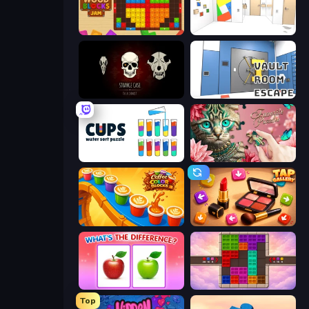
Wood Blocks Jam
Mirror Room Escape
Room Escape: Strange Case
Vault Room Escape
Cups - Water Sort Puzzle
Favorite Puzzles
Coffee Color Blocks
Tap Gallery
What's The Difference?
Color Cube Puzzle
Top