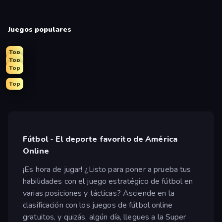
Juegos populares
Top
Top
Top
Top
Fútbol - El deporte favorito de América
Online
¡Es hora de jugar! ¿Listo para poner a prueba tus
habilidades con el juego estratégico de fútbol en
varias posiciones y tácticas? Asciende en la
clasificación con los juegos de fútbol online
gratuitos, y quizás, algún día, llegues a la Super