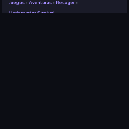
Juegos
Aventuras
Recoger
»
»
»
Underwater Survival
Underwater Survival
Desarrollador
UltraGames Entertainment
Clasificación
8,9
(
según los últimos 6 meses
)
Publicado en
abril de 2026
Motor de juego
Unity 6
Plataformas
Navegador (escritorio, móvil,
tableta), Aplicación CrazyGames
(Android), App Store (Android)
Orientación
Horizontal / Vertical
Aventuras
153
Móviles
2352