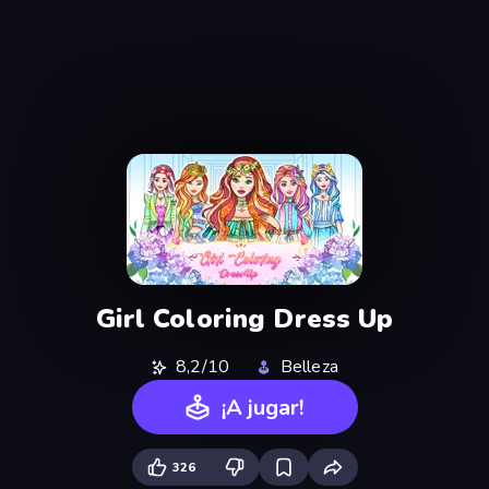
Girl Coloring Dress Up
8,2/10
Belleza
¡A jugar!
326