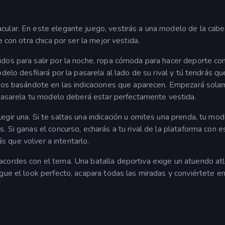
ular. En este elegante juego, vestirás a una modelo de la cabe
 con otra chica por ser la mejor vestida.
dos para salir por la noche, ropa cómoda para hacer deporte con
delo desfilará por la pasarela al lado de su rival y tú tendrás qu
ectos basándote en las indicaciones que aparecen. Empezará sol
a pasarela tu modelo deberá estar perfectamente vestida.
gir una. Si te saltas una indicación u omites una prenda, tu mo
 Si ganas el concurso, echarás a tu rival de la plataforma con es
rás que volver a intentarlo.
cordes con el tema. Una batalla deportiva exige un atuendo atl
gue el look perfecto, acapara todas las miradas y conviértete en