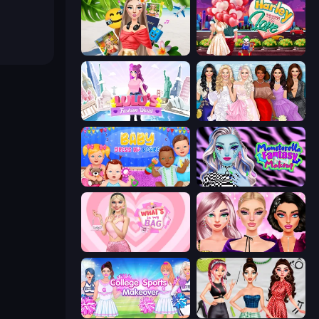
Travel with Me: ASMR Edition
Harley Learns To Love
Lulu's Fashion World
Model Dress Up Girl
Baby Dress Up
Monsterella Fantasy Makeup
What's In My Bag
New Year Makeup Trends
College Sport Team Makeover
Brat Girl Summer