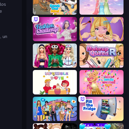
los
le
Knock Your Mind
Tailor Stylist: Fashion Diary
o
, un
Fashion Challenge: Catwalk Run
Extreme Makeover
BFFs Luxury Loungewear
Make Up Queen R
Impossible Date
Dress To Impress: New Year's Party
College Girls Team Makeover
Fill The Fridge