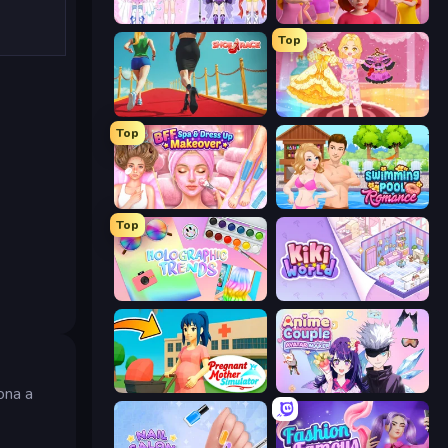
Idol Livestream: Fashion Game
High School Popular Girls
Top
Shoe Race
Royal Glow Princess Makeover
Top
BFF Makeover - Spa & Dress Up
Swimming Pool Romance
Top
Holographic Trends
KiKi World
Pregnant Mother Simulator
Anime Couple: Avatar Maker
ona a