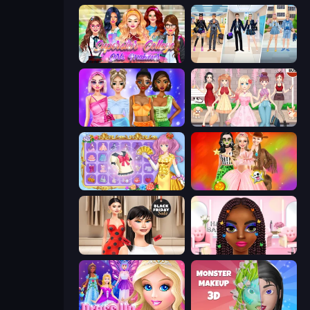
Superstar College Girls Makeover
College Girl & Boy Makeover
Monochrome Looks
Anime Girls Dress Up Games
Anime Princess Dress Up
Iconic Halloween Costumes
Shopaholic Black Friday
Braided Hairstyles Fashion