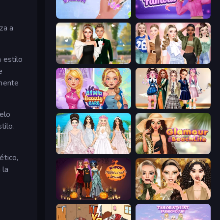
Nail Salon
Fashion Famous
za a
 estilo
Valentine's Day Proposal
Fashion Week 2025
e
amente
ASMR Beauty Care
Back To School: Uniforms Edition
delo
tilo.
Model Wedding
Glamour Beach Life
ético,
 la
K-Pop Halloween Dress Up
Autumn Glam Gala