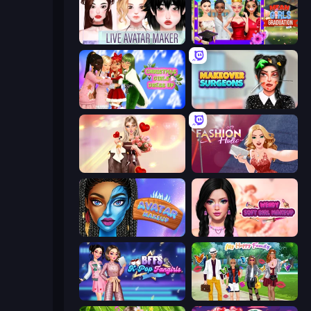
Live Avatar Maker: Girls
Mean Girls Graduation Day
Christmas Girls Dress Up
Makeover Surgeons
GRWM Date Night
Fashion Holic
Avatar Make Up
Wendy Soft Girl Makeup
BFFs K-Pop Fangirls
Superstar Family Dress Up