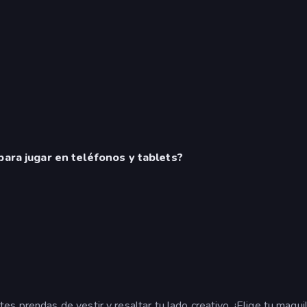
para jugar en teléfonos y tablets?
es prendas de vestir y resaltar tu lado creativo. ¡Elige tu maqu