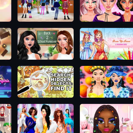
High School BFFs: Girls Team
New Year Makeup Trends
Ellie's Recipe: Dubai Chocolate Bar
Back 2 School Makeover
Dress Up Games & Coloring Book
Search Hidden Objects: Find Them
Sweet And Fruity Makeup