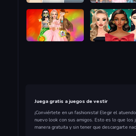
College Girl & Boy Makeover
Anime Girls Dress Up Ga
Iconic Halloween Costumes
New Year's Eve Makeup
Juega gratis a juegos de vestir
¡Conviértete en un fashionista! Elegir el atuend
nuevo look con sus amigos. Esto es lo que los
manera gratuita y sin tener que descargarte nad