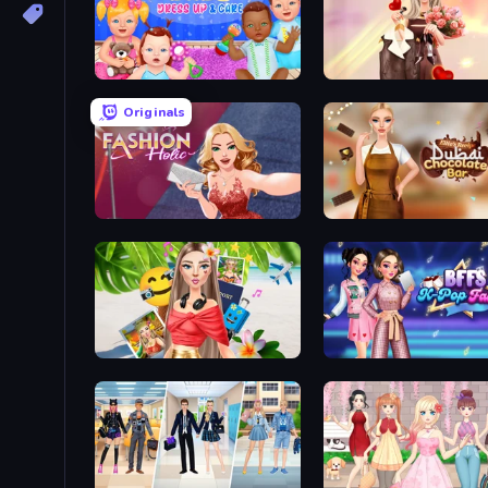
Baby Dress Up
GRWM Date Night
Originals
Fashion Holic
Travel with Me: ASMR Edition
BFFs K-Pop Fangirls