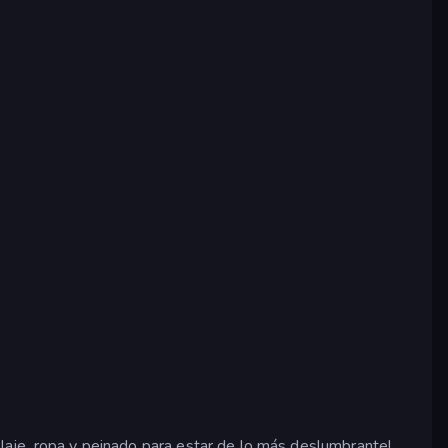
illaje, ropa y peinado para estar de lo más deslumbrante!