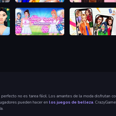
mes
Fashion Dress Up Challenge
Braided Hairstyles Fashion
College Sport Team Makeover
Highschool Mean Girls 2
o perfecto no es tarea fácil. Los amantes de la moda disfrutan c
 jugadores pueden hacer en
los juegos de belleza
. CrazyGames
a.