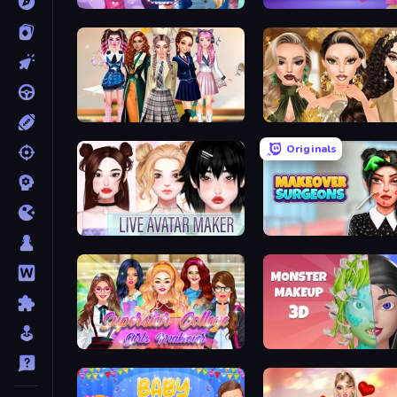
ASMR Beauty Care
Fashion Famous
Back To School: Uniforms Edition
Autumn Glam Gala
Originals
Live Avatar Maker: Girls
Makeover Surgeons
Superstar College Girls Makeover
Monster Makeup 3D