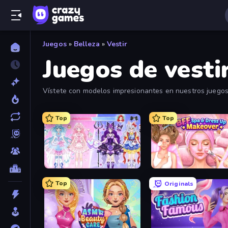
Juegos
»
Belleza
»
Vestir
Juegos de vesti
Vístete con modelos impresionantes en nuestros juegos d
Top
Top
Idol Livestream: Fashion Game
Top
Originals