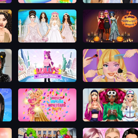
Holographic Trends
Fashion Week 2025
Model Wedding
K-Pop Halloween Dress Up
Lulu's Fashion World
Extreme Makeover
Dress To Impress: New Year's Party
BFFs Luxury Loungewear