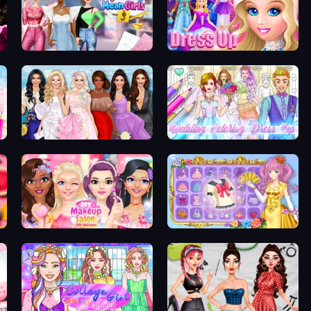
Highschool Mean Girls 3
Princess Dress Up
Model Dress Up Girl
Wedding Coloring Dress Up Game
DIY Makeup Salon: SPA Makeover
Anime Princess Dress Up