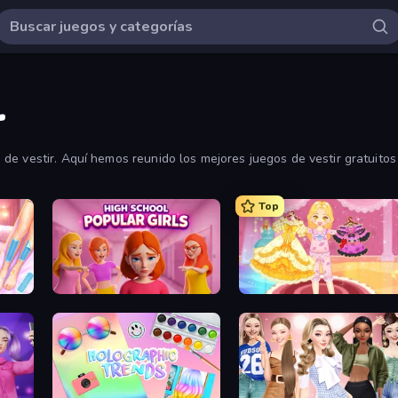
r
e vestir. Aquí hemos reunido los mejores juegos de vestir gratuitos 
Top
BFF Makeover - Spa & Dress Up
High School Popular Girls
Royal Glow Princess Makeover