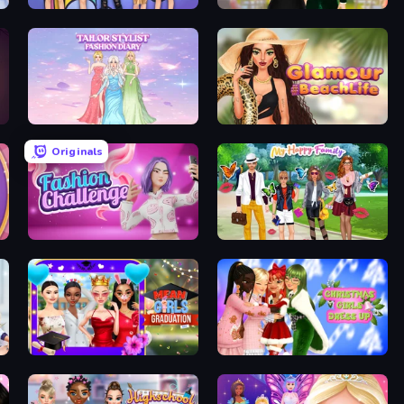
College Girls Team Makeover
Valentine's Day Proposal
Tailor Stylist: Fashion Diary
Glamour Beach Life
Originals
Fashion Challenge: Catwalk Run
Superstar Family Dress Up
Mean Girls Graduation Day
Christmas Girls Dress Up