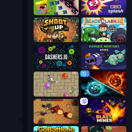
CrazySteve.io
GEOsplash
Shootup.io
Mageclash.io
Dashers.io
Zombie Hunters Online
Balloons.io
PlanetCrush 2
Tanko.io
Blast Miner