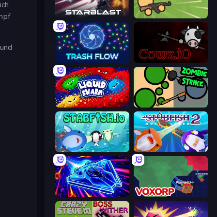
ich
mpf
StarBlast
Survev.io
und
Trash Flow
cowz.io
Liquid Swarm
ZombieStrike
Stabfish.io
Stabfish 2
Stellar Swarm
Voxorp