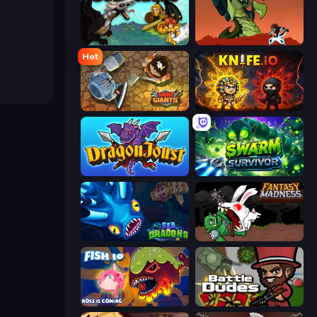
GoBattle.io
Monster Impact
Hot
MiniGiants.io
Knife.io
Dragon Joust (.io)
Swarm Survivor
SeaDragons.io
Fantasy Madness
Fish IO
BattleDudes.io