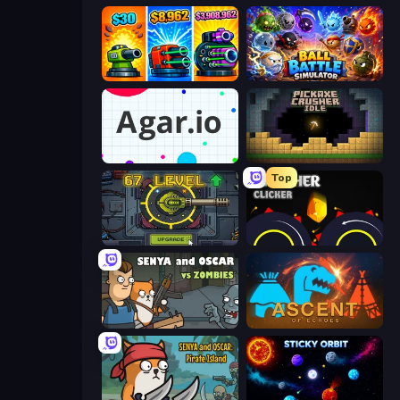
Pumpkin Defense: Merge Cannon
Ball Battle Simulator
Agar.io
Pickaxe Crusher Idle
Top
Tank Evolution
Crusher Clicker
Senya and Oscar vs Zombies
Ascent of Echoes