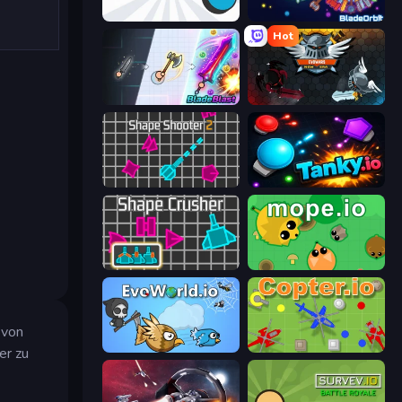
Diep.io
BladeOrbit.io
Hot
BladeBlast.io
EvoWars.io
Shape Shooter 2
Tanky.io
Shape Crusher
Mope.io
 von
EvoWorld.io (FlyOrDie.io)
Copter.io
er zu