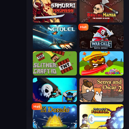
Samurai Madness
BrutalMania.io (Brutal Mania)
Hot
Netquel
WarCall.io
SlitherCraft.io
Chompers.io
Clash of Skulls
Senya and Oscar 2
Hot
El Dorado Lite
Legend Of Fireball