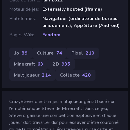
Moteur de jeu
Externally hosted (iframe)
Plateformes
Navigateur (ordinateur de bureau
uniquement), App Store (Android)
Pages Wiki
Fandom
.io
89
Culture
74
Pixel
210
Minecraft
63
2D
935
Multijoueur
214
Collecte
428
CrazySteve.io est un jeu multijoueur génial basé sur
l'emblématique Steve de Minecraft. Dans ce jeu,
Steve organise une compétition explosive et chaque
joueur doit travailler dur pour essayer d'être couronné
roi de la compétition. Déplacez-vous sur la carte et