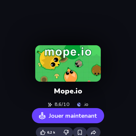
Mope.io
8,6/10
.io
Jouer maintenant
6,2 k