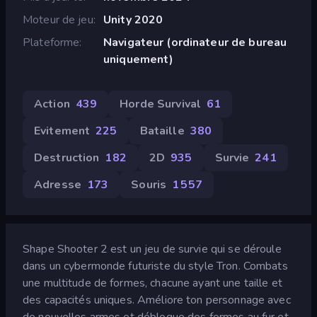
Moteur de jeu
Unity 2020
Plateforme
Navigateur (ordinateur de bureau
uniquement)
Action
439
Horde Survival
61
Evitement
225
Bataille
380
Destruction
182
2D
935
Survie
241
Adresse
173
Souris
1 557
Shape Shooter 2 est un jeu de survie qui se déroule
dans un cybermonde futuriste du style Tron. Combats
une multitude de formes, chacune ayant une taille et
des capacités uniques. Améliore ton personnage avec
de nouvelles armes et débloque des formes au fur et