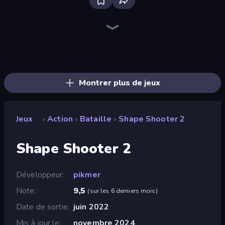
Bloxd.io
Ragdoll Archers
EvoWars.io
Veck.io
Piece of Cake: Merge and Bake
Racing Limits
Traffic Rider
Mahjongg Solitaire
Screw Out: Bolts and Nuts
Words of Wonders
Piles of Mahjong
Designville: Merge & Design
Miniblox
Space Waves
Stickman Clash
SkillWarz
Fortzone Battle Royale
Arrow Escape
Montrer plus de jeux
Jeux
Action
Bataille
Shape Shooter 2
»
»
»
Shape Shooter 2
Développeur
pikmer
Note
9,5
(
sur les 6 derniers mois
)
Date de sortie
juin 2022
Mis à jour le
novembre 2024