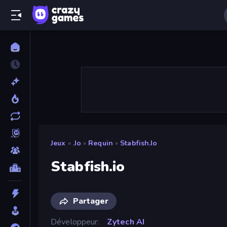
Jeux
»
.io
»
Requin
»
Stabfish.io
Stabfish.io
Partager
Développeur
Zytech AI