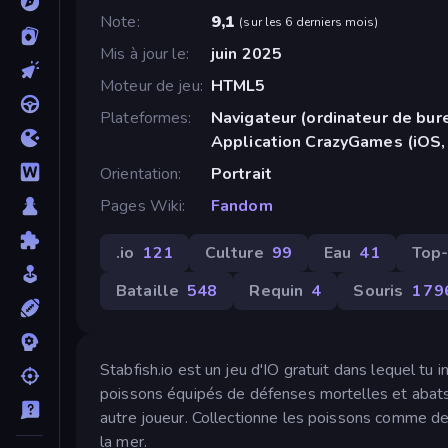
Note
9,1
(
sur les 6 derniers mois
)
Mis à jour le
juin 2025
Moteur de jeu
HTML5
Plateformes
Navigateur (ordinateur de bure
Application CrazyGames (iOS,
Orientation
Portrait
Pages Wiki
Fandom
.io
121
Culture
99
Eau
41
Top
Bataille
548
Requin
4
Souris
1 79
Stabfish.io est un jeu d'IO gratuit dans lequel tu
poissons équipés de défenses mortelles et abats 
autre joueur. Collectionne les poissons comme de
la mer.