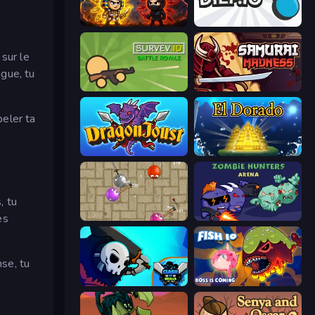
Knife.io
Diep.io
sur le
gue, tu
Survev.io
Samurai Madness
eler ta
Dragon Joust (.io)
El Dorado Lite
, tu
es
Balloons.io
Zombie Hunters Online
se, tu
Clash of Skulls
Fish IO