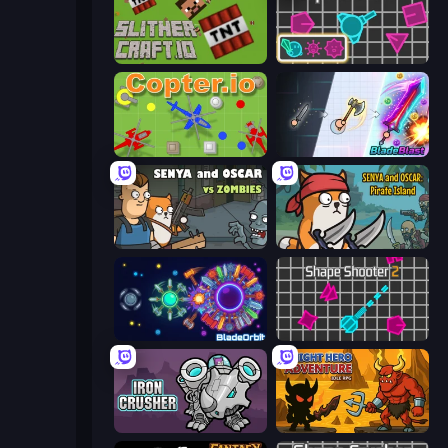
SlitherCraft.io
Shape Shooter 3
Copter.io
BladeBlast.io
Senya and Oscar vs Zombies
Senya and Oscar: Pirate Island
BladeOrbit.io
Shape Shooter 2
Iron Crusher
Knight Hero Adventure Idle RPG