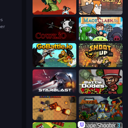
Monster Impact
Senya and Oscar 2
es
ner
cowz.io
Mageclash.io
GoBattle.io
Shootup.io
StarBlast
BattleDudes.io
Tanko.io
Adversator