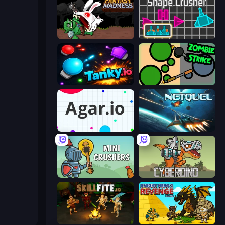
Fantasy Madness
Shape Crusher
Tanky.io
ZombieStrike
Agar.io
Netquel
Mini Crushers
CyberDino: T-Rex vs Robots
Skillfite.io
Knight Hero 2 Revenge Idle RPG