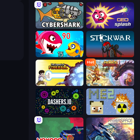
CyberShark
GEOsplash
Fish Eat Getting Big
Stick War
Hot
Legend Of Fireball
Heroes Assemble
Dashers.io
MineEnergy2