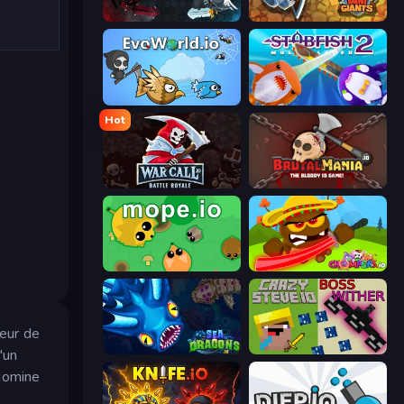
EvoWars.io
MiniGiants.io
EvoWorld.io (FlyOrDie.io)
Stabfish 2
Hot
WarCall.io
BrutalMania.io (Brutal Mania)
Mope.io
Chompers.io
ueur de
SeaDragons.io
CrazySteve.io
'un
 domine