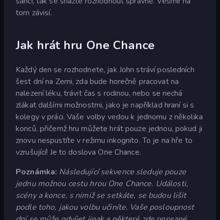
šanci, tak se snažte rozhodnout správně. Vesmír na
tom závisí.
Jak hrát hru One Chance
Každý den se rozhodnete, jak John stráví posledních
šest dní na Zemi, zda bude horečně pracovat na
nalezení léku, trávit čas s rodinou, nebo se nechá
zlákat dalšími možnostmi, jako je například hraní si s
kolegy v práci. Vaše volby vedou k jednomu z několika
konců, přičemž hru můžete hrát pouze jednou, pokud ji
znovu nespustíte v režimu inkognito. To je na hře to
vzrušující! Je to doslova One Chance.
Poznámka:
Následující sekvence sleduje pouze
jednu možnou cestu hrou One Chance. Události,
scény a konce, s nimiž se setkáte, se budou lišit
podle toho, jakou volbu učiníte. Vaše posloupnost
dní se může odvíjet jinak a některé zde popsané