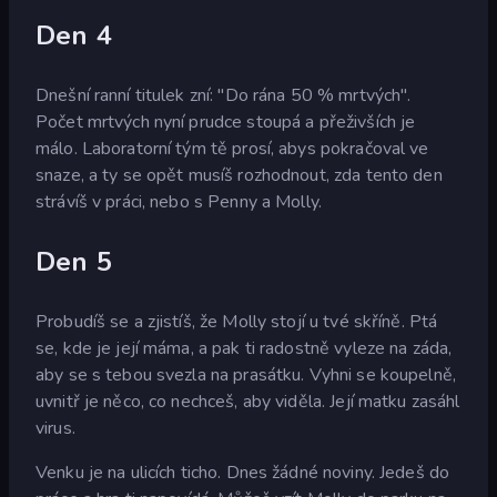
Den 4
Dnešní ranní titulek zní: "Do rána 50 % mrtvých".
Počet mrtvých nyní prudce stoupá a přeživších je
málo. Laboratorní tým tě prosí, abys pokračoval ve
snaze, a ty se opět musíš rozhodnout, zda tento den
strávíš v práci, nebo s Penny a Molly.
Den 5
Probudíš se a zjistíš, že Molly stojí u tvé skříně. Ptá
se, kde je její máma, a pak ti radostně vyleze na záda,
aby se s tebou svezla na prasátku. Vyhni se koupelně,
uvnitř je něco, co nechceš, aby viděla. Její matku zasáhl
virus.
Venku je na ulicích ticho. Dnes žádné noviny. Jedeš do