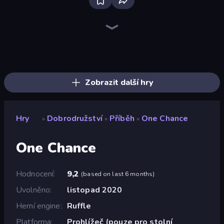
Bloxd.io
Ragdoll Archers
EvoWars.io
Piece of Cake: Merge and Bake
Veck.io
Racing Limits
Traffic Rider
Mahjongg Solitaire
Screw Out: Bolts and Nuts
Words of Wonders
Piles of Mahjong
Designville: Merge & Design
Miniblox
Space Waves
Stickman Clash
SkillWarz
Fortzone Battle Royale
Arrow Escape
Zobrazit další hry
Hry
Dobrodružství
Příběh
One Chance
»
»
»
One Chance
Hodnocení
9,2
(
based on last 6 months
)
Uvolněno
listopad 2020
Herní engine
Ruffle
Platforma
Prohlížeč (pouze pro stolní