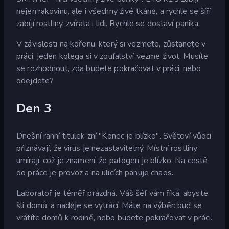
nejen rakovinu, ale i všechny živé tkáně, a rychle se šíří,
zabíjí rostliny, zvířata i lidi. Rychle se dostaví panika.
V závislosti na kořenu, který si vezmete, zůstanete v
práci, jeden kolega si v zoufalství vezme život. Musíte
se rozhodnout, zda budete pokračovat v práci, nebo
odejdete?
Den 3
Dnešní ranní titulek zní "Konec je blízko". Světoví vůdci
přiznávají, že virus je nezastavitelný. Místní rostliny
umírají, což je znamení, že patogen je blízko. Na cestě
do práce je provoz a na ulicích panuje chaos.
Laboratoř je téměř prázdná. Váš šéf vám říká, abyste
šli domů, a naděje se vytrácí. Máte na výběr: buď se
vrátíte domů k rodině, nebo budete pokračovat v práci.