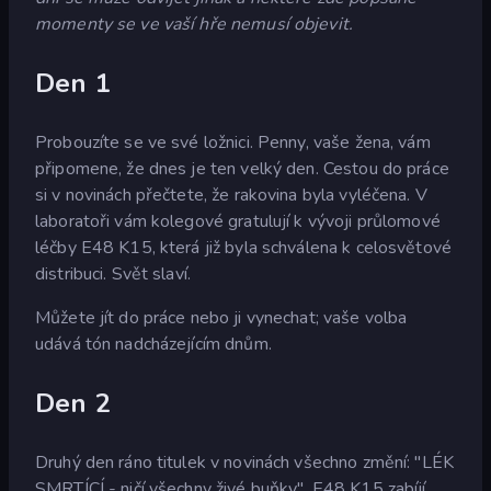
momenty se ve vaší hře nemusí objevit.
Den 1
Probouzíte se ve své ložnici. Penny, vaše žena, vám
připomene, že dnes je ten velký den. Cestou do práce
si v novinách přečtete, že rakovina byla vyléčena. V
laboratoři vám kolegové gratulují k vývoji průlomové
léčby E48 K15, která již byla schválena k celosvětové
distribuci. Svět slaví.
Můžete jít do práce nebo ji vynechat; vaše volba
udává tón nadcházejícím dnům.
Den 2
Druhý den ráno titulek v novinách všechno změní: "LÉK
SMRTÍCÍ - ničí všechny živé buňky". E48 K15 zabíjí