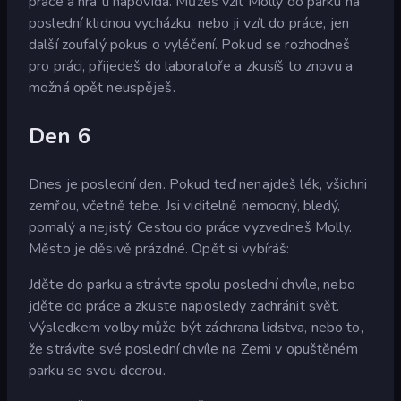
práce a hra ti napovídá. Můžeš vzít Molly do parku na
poslední klidnou vycházku, nebo ji vzít do práce, jen
další zoufalý pokus o vyléčení. Pokud se rozhodneš
pro práci, přijedeš do laboratoře a zkusíš to znovu a
možná opět neuspěješ.
Den 6
Dnes je poslední den. Pokud teď nenajdeš lék, všichni
zemřou, včetně tebe. Jsi viditelně nemocný, bledý,
pomalý a nejistý. Cestou do práce vyzvedneš Molly.
Město je děsivě prázdné. Opět si vybíráš:
Jděte do parku a strávte spolu poslední chvíle, nebo
jděte do práce a zkuste naposledy zachránit svět.
Výsledkem volby může být záchrana lidstva, nebo to,
že strávíte své poslední chvíle na Zemi v opuštěném
parku se svou dcerou.