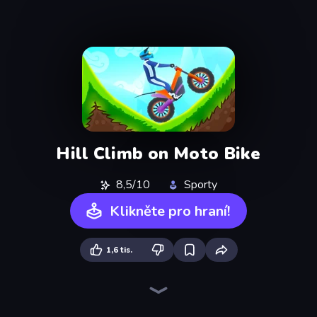
Hill Climb on Moto Bike
8,5/10
Sporty
Klikněte pro hraní!
1,6 tis.