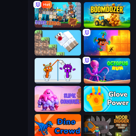
Hot
Bobr Turbo: Craft Cars
Boomdozer
Crazy Sheep
Merge & Dig!
Square Punki Long Hand
OctopusRun
Slime Conquer: Epic Battles
Glove Power