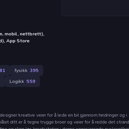
, mobil, nettbrett),
d), App Store
81
fysikk
395
4
Logikk
559
esigner kreative veier for å lede en bil gjennom hindringer og i
målet ditt er å tegne trygge broer og veier for å redde det stra
ne og slipp løs kreativiteten i denne engasjerende puslespillre