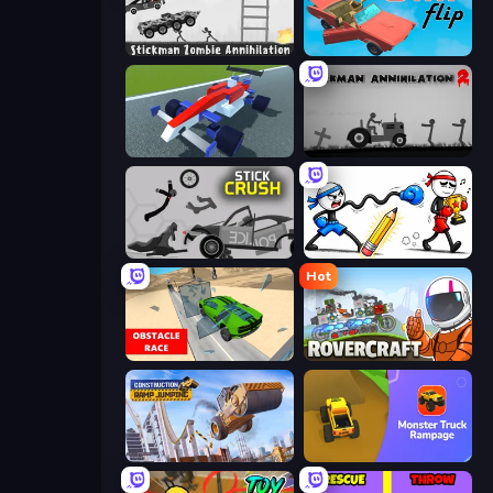
Stickman Zombie Annihilation
Car Flip!
Genius Car 2
Stickman Annihilation 2
Stick Crush
Doodle Smash
Hot
Obstacle Race: Destroying Simulator!
Rovercraft
Construction Ramp Jumping
Monster Truck Rampage