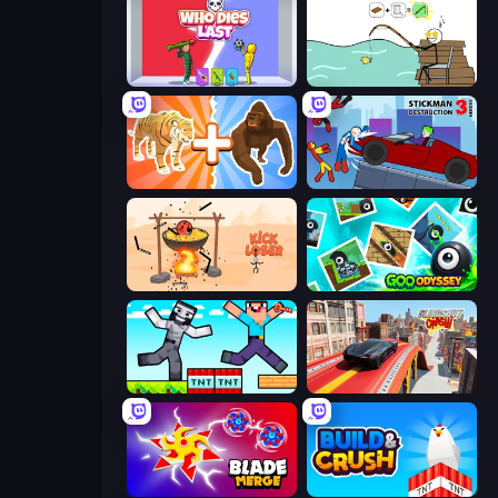
Who Dies Last?
Alchemy Puzzle
Animal DNA Run
Stickman Destruction 3 Heroes
Kick Loser
Goo Odyssey
Noob Gigachad: Parkour Tricks Challenge
Slingshot Crash
Blade Merge
Build and Crush