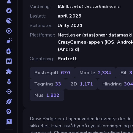
Vurdering
8.5
(
basert på de siste 6 månedene
)
Løslatt
april 2025
Spillmotor
Unity 2021
Plattformer
Nettleser (stasjonær datamaskin
CrazyGames-appen (iOS, Androi
(Android)
Orientering
Portrett
Puslespill
670
Mobile
2,384
Bil
3
Tegning
33
2D
1,171
Hindring
30
Mus
1,802
Draw Bridge er et hjernevridende eventyr der du d
sikkerhet. Hvert nivå byr på nye utfordringer, og 
kjøretøyet. Skjerp problemløsningsferdighetene di