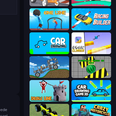
Draw Crash Race
Merge & Construct
One Line
Racing Builder
Car Drawing Game
Draw Climber
Move It!
Hydraulic Press 2D ASMR
Draw Line
Car Drawing Game 3D
ndede
isen!