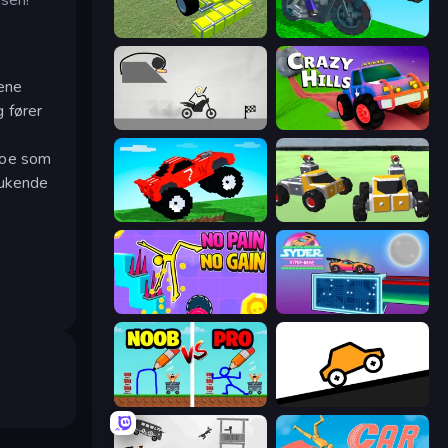
Genius Mechanic
Crazy Motorcycle
kene
g fører
Draw Bridge Puzzle
Crazy Hills
 noe som
slukende
Funny Mad Racing
Block Tech: Epic Sandbox
No Pain No Gain - Ragdoll Sandbox
Syder Hyper Drive
DOP Noob: Draw to Save
Bouncy Motors