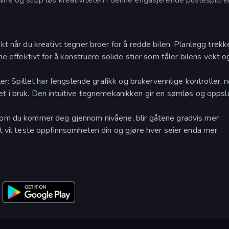
kt når du kreativt tegner broer for å redde bilen. Planlegg trek
e effektivt for å konstruere solide stier som tåler bilens vekt o
ler: Spillet har fengslende grafikk og brukervennlige kontroller,
ta det i bruk. Den intuitive tegnemekanikken gir en sømløs og opp
som du kommer deg gjennom nivåene, blir gåtene gradvis mer
t vil teste oppfinnsomheten din og gjøre hver seier enda mer