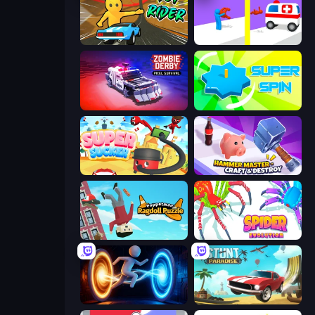
Toy Rider
Rescue Throw
Zombie Derby: Pixel Survival
Super Spin
Super Sucker 3D
Hammer Master－Craft & Destroy!
Puppetman: Ragdoll Puzzle
Spider Evolution: Runner Game
Portal Escape
Stunt Paradise