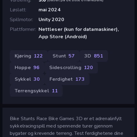
Løslatt
mai 2024
Spillmotor
Unity 2020
Plattformer
Nettleser (kun for datamaskiner),
App Store (Android)
Kjøring
122
Stunt
57
3D
851
Hoppe
96
Sidescrolling
120
Sykkel
30
Ferdighet
173
Terrengsykkel
11
Bike Stunts Race Bike Games 3D er et adrenalinfylt
sykkelracingspill med spennende turer gjennom
bygater og krevende terreng. Test ferdighetene dine