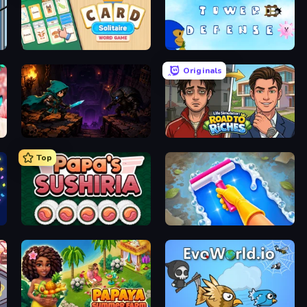
Card Solitaire: Word Game
Bloons Tower Defense 3
Originals
Dungeon Descent
Life Simulator: Road to Riches
Top
Papa's Sushiria
Hotel Rush: Merge Story