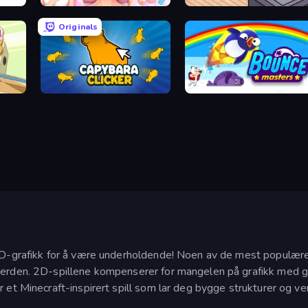
BFF Makeover - Spa & Dress Up
Cat Snack Bar
Originals
Capybara Clicker
Bouncemasters
 3D-grafikk for å være underholdende! Noen av de mest populære
 verden. 2D-spillene kompenserer for mangelen på grafikk med 
 et Minecraft-inspirert spill som lar deg bygge strukturer og ver