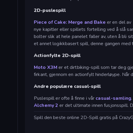
2D-puslespill
Piece of Cake: Merge and Bake
er en del av
nye kapitler eller spillets fortelling ved å slå
bolter slik at hele panelet faller av, uten å bl
et annet logikkbasert spill, denne gangen med t
Actionfylte 2D-spill
Moto X3M
er et dirtbiking-spill som tar deg g
firkant, gjennom en actionfylt hinderløype. Når d
Andre populære casual-spill
Puslespill er ofte å finne i vår
casual-samling
Alchemy 2
er det ultimate innen fusjonsspill.
Spill den beste online 2D-Spill gratis på Crazy