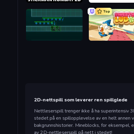
Stickman Kombat 2D
Cups - Water Sort Puzzle
Top
Vector TD
Sweety Ludo
2D-nettspill som leverer ren spillglede
Nettleserspill trenger ikke å ha superintensiv
stedet på en spillopplevelse av en helt annen
bakgrunnshistorier. Mineblocks, for eksempel, er
av 2D-nettleserspill på nett i stedet!