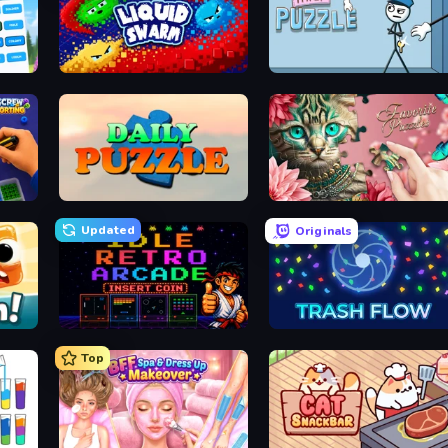
nect
Liquid Swarm
Thief Puzzle
Daily Puzzle
Favorite Puzzles
Updated
Originals
Idle Retro Arcade
Trash Flow
Top