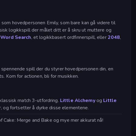
som hovedpersonen Emily, som bare kan gå videre til
sisk logikkspill der målet ditt er å skru ut muttere og
e
Word Search
, et logikkbasert ordfinnerspill, eller
2048
,
 spennende spill der du styrer hovedpersonen din, en
ts. Kom for actionen, bli for musikken.
 klassisk match 3-utfordring.
Little Alchemy
og
Little
, og fortsetter å dyrke disse elementene.
ce of Cake: Merge and Bake og mye mer akkurat nå!