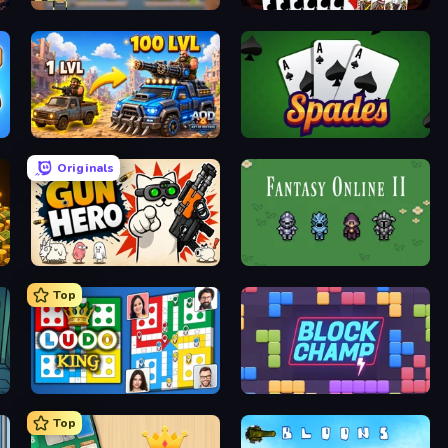
Leek Factory Tycoon
Gin Rummy Mania
AOD - Art Of Defense
Spades
Originals
Gun Hero: Cat Survival
Fantasy Online 2
Top
Ludo King
Block Champ
Top