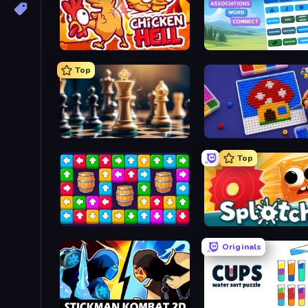
Chicken Hell
Associations - Word Con
Top
Chess Free
Screw Sorting
Top
Tap Away Story
Splotch!
Originals