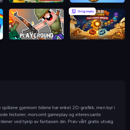
Papaya Summer Farm
EvoWorld.io (FlyOrDie.io)
Originals
Playground
Gear Factory
 spillene gjennom tidene har enkel 2D-grafikk, men byr i
gode historier, morsomt gameplay og interessante
dener ved hjelp av fantasien din. Prøv vårt gratis utvalg