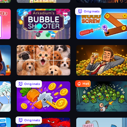
Mahjong Online
Evil Tower
Originals
Arkadium's Bubble Shooter
Wood Screw: Bolts Puzzle
Jigpic Solitaire
Idle Billionaire Tycoon
Hot
Originals
Farm Ring Idle
Base Defence
Originals