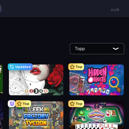
Topp
Updated
Top
Numicolor
Hidden Objects
Top
Top