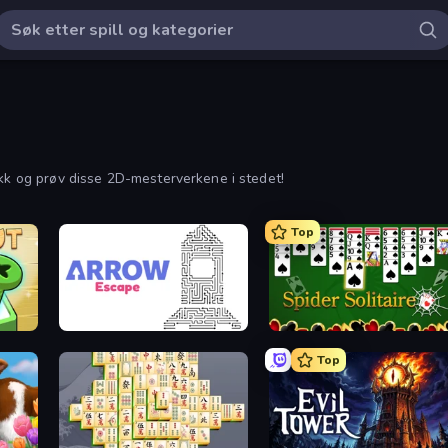
ikk og prøv disse 2D-mesterverkene i stedet!
Top
s
Arrow Escape
Spider Solitaire
Top