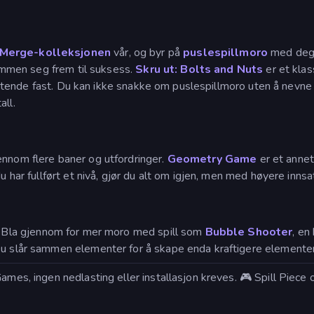
Merge-kolleksjonen
vår, og byr på
puslespillmoro
med deg 
 sammen seg frem til suksess.
Skru ut: Bolts and Nuts
er et klas
i sittende fast. Du kan ikke snakke om puslespillmoro uten å nevn
all.
jennom flere baner og utfordringer.
Geometry Game
er et annet
u har fullført et nivå, gjør du alt om igjen, men med høyere innsa
. Bla gjennom for mer moro med spill som
Bubble Shooter
, en
 Du slår sammen elementer for å skape enda kraftigere elementer
Games, ingen nedlasting eller installasjon kreves. 🎮 Spill Pie