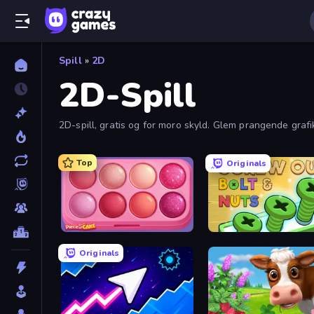
Spill
»
2D
2D-Spill
2D-spill, gratis og for moro skyld. Glem prangende graf
Top
Originals
Piece of Cake: Merge and Bake
Screw Out: Bolts and Nut
Originals