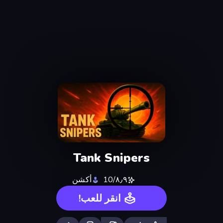
Tank Snipers
٨٫٩/10
أكشن
انقر للعب!