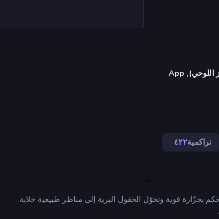
متصفح (سطح المكتب، الهاتف المحمول، الجهاز اللوحي), App
تراكمية
٤٢٢
جزّازة قوية وتحوّل الحقول البرية إلى مناظر طبيعية خلابة.