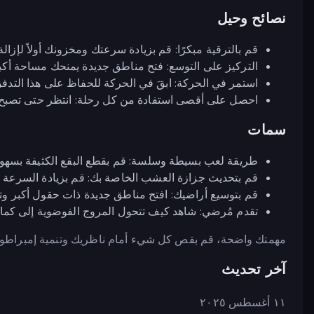
نصائح وحيل
قم بالترقية مبكرًا: قم بزيادة سرعتك ومخزونك أولاً لإزالة
التركيز على التوسع: فتح مناطق جديدة يمنحك مساحة أكبر 
استمر في الحركة: ابقَ في الحركة للحفاظ على هذا التدف
احصل على أقصى استفادة من كل رحلة: انتظر حتى تصبح مسا
سمات
طريقة لعب بسيطة وسلسة: قم بقطع البقع الكثيفة بسهول
قم بتحديث جزازة العشب الخاصة بك: قم بزيادة السرعة 
قم بتوسيع أراضيك: افتح مناطق جديدة ذات حقول أكبر وتح
تقدم مُرضي: شاهد كيف تتحول المروج الفوضوية إلى كم
مهمتك واضحة، قم بقص كل شيء أمام ناظريك وتنمية إمبراطوري
آخر تحديث
١١ أغسطس ٢٠٢٥