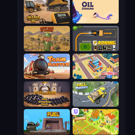
Gold Rush: Gold Simulator 3D
Oil Digging
Army Base Of America
Parking Line
Train Master
Idle Construction 3D
Ant Kingdom Rush
Hill Masters
Motherload
Farming Tycoon 3D