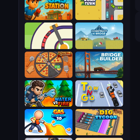
Gas Station
Road Turn
Crazy Train Snake
Construct a Bridge
Ring Restaurant
Bridge Builder
Water vs Fire
Tow N Go
Gas Station 3D
Dig Tycoon