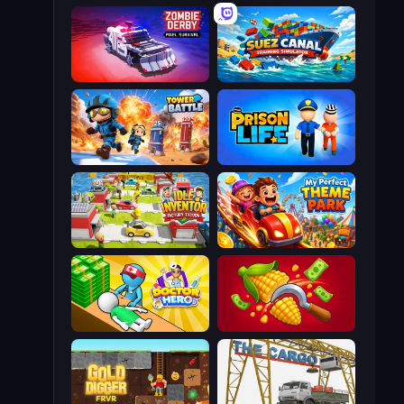
Zombie Derby: Pixel Survival
Suez Canal Training Simulator
Tower Battle
Prison Life
Idle Inventor
My Perfect Theme Park
Doctor Hero
Farm-51: Secret Harvest