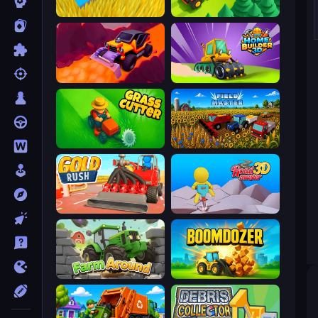
Harvesting Season
Lumber Harvest: Tree Cutting Game
Sand King
Home Builder 3D
Grass Cutter: Mowing Simulator
Field Master
Gold Rush
Road Master 3D
Farm Around
Boomdozer