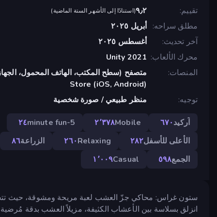
تقييم
٩٫٢
(
استنادًا إلى الأشهر الستة الماضية
)
مطلق سراحه
أبريل ٢٠٢٥
آخر تحديث
أغسطس ٢٠٢٥
محرك الألعاب
Unity 2021
المنصات
Store (iOS, Android)
توجيه
منظر طبيعي / صورة شخصية
آركيد
٦٧٠
Mobile
٢٬٣٧٨
5-minute fun
٢٤
الأعلى للأسفل
٢٨٢
Relaxing
٢٦٠
الزراعة
٨٦
الجمع
٥٩٨
Casual
١٬٠٠٩
ستون غراس: محاكي جزّ العشب لعبة مريحة ومشوقة، حيث تتحكم ب
انزلق بسلاسة بين الأعشاب الكثيفة، مزيلاً العشب بدقة مُرضية.