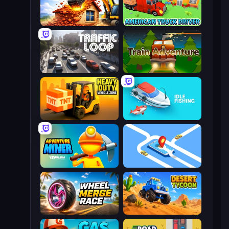
City Constructor
American Truck Driver
Traffic Loop
Train Adventure
Heavy Duty: Vehicle Zone
Idle Fishing
Adventure Miner
Drive Taxi
Wheel Merge Race
Desert Tycoon