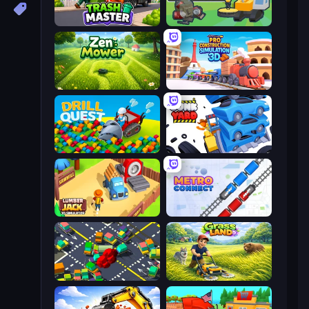
Trash Master
Debris Collector
Zen Mower
Pro Construction: Simulation 3D
Drill Quest
Junkyard Sim
Lumberjack 3D Simulator
Metro Connect
Slightly Annoying Traffic
Grass Land