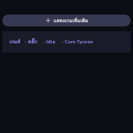
Dig Tycoon
Money Maker Idle
Farm Ring Idle
Idle Mining Empire
Idle House Build
The MachinEGG
Gourmet Empire: Idle Chef
Human Clicker: Grow Organs
Land Explorers: Merge & Build
Merge Tools - Merge and Dig
Idle Clicker Runner
Crusher Clicker
Oil Mining 3D: Petrol Factory
Pumpkin Defense: Merge Cannon
Conveyor Idle
Merge & Fight
Gear Factory
Ragdoll Factory Idle
แสดงเกมเพิ่มเติม
เกมส์
คลิ๊ก
Idle
Corn Tycoon
»
»
»
Corn Tycoon
นักพัฒนา
Ctrl4ltDel
คะแนน
9.2
(
อ้างอิงจากข้อมูล 6 เดือนที่ผ่านมา
)
ปล่อยแล้ว
มีนาคม 2568
อัพเดทล่าสุด
มีนาคม 2568
เอ็นจิ้นเกม
Unity 6
แพลตฟอร์ม
เบราว์เซอร์ (เดสก์ท็อป มือถือ แท็บเล็ต),
แอป CrazyGames (iOS, Android),