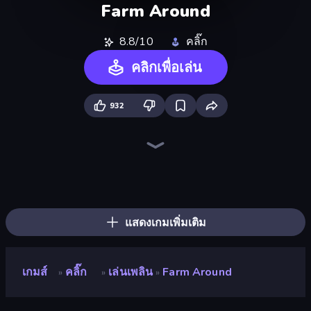
Farm Around
8.8/10
คลิ๊ก
คลิกเพื่อเล่น
932
City Constructor
Field Master
Lumber Harvest: Tree Cutting Game
Heavy Duty: Vehicle Zone
Boomdozer
Home Builder 3D
The Cargo
Harvesting Season
Stone Grass: Mowing Simulator
Zombie Derby: Pixel Survival
American Truck Driver
Sand King
Gold Rush
Earn to Die: Zombie Ride
Heli Military Base
Road Master 3D
Cars with Guns: Wasteland Showdown
Gold Rush: Gold Simulator 3D
แสดงเกมเพิ่มเติม
เกมส์
คลิ๊ก
เล่นเพลิน
Farm Around
»
»
»