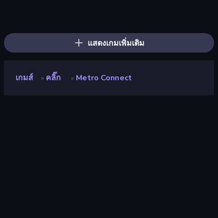
Tram Simulator
Moscow Metro Driver 3D
Train Drift
Crazy Train Snake
Train Master
Idle Train Empire Tycoon
Hill Masters
Bus Simulator: EVO
Idle Airline Tycoon
Bus Simulator Real
Idle Airport Tycoon
Train Adventure
Truck Simulator Real
Drive Taxi
Pro Construction: Simulation 3D
Metro Escape
City Constructor
The Cargo
แสดงเกมเพิ่มเติม
เกมส์
คลิ๊ก
Metro Connect
»
»
Metro Connect
นักพัฒนา
Playnoob
คะแนน
9.2
(
อ้างอิงจากข้อมูล 6 เดือนที่ผ่านมา
)
ปล่อยแล้ว
กันยายน 2566
อัพเดทล่าสุด
กันยายน 2566
เอ็นจิ้นเกม
Unity 2021
แพลตฟอร์ม
เบราว์เซอร์ (เดสก์ท็อป มือถือ แท็บเล็ต),