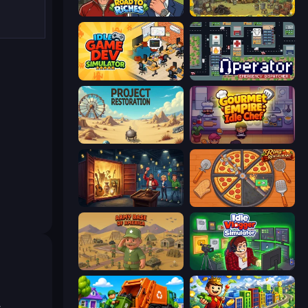
Life Simulator: Road to Riches
The Garbaggio Hotel
Idle Game Dev Simulator
Operator: Emergency Dispatcher
Project Restoration
Gourmet Empire: Idle Chef
Container Auction
Ring Restaurant
Army Base Of America
Idle Vlogger Simulator