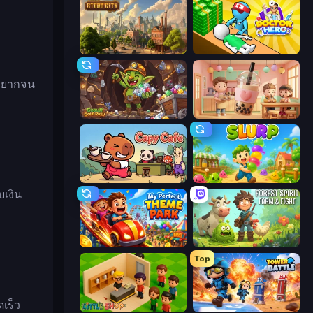
Steam City
Doctor Hero
ามยากจน
Goblin Gold Rush
Boba Shop
Capy Cafe
Slurp
บเงิน
My Perfect Theme Park
Forest Spirit: Farm & Fight
Top
เร็ว
Little Shop
Tower Battle