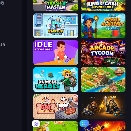
ดู
Trash Master
King of Cash Business Idle
Idle Startup Tycoon
Idle Magic Academy Tycoon
สมอ
Idle Streamer
Arcade Tycoon
Rumble Heroes
Empire City
Cat Snack Bar
Gothic Story RPG