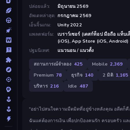
ปล่อยแล้ว
มิถุนายน 2569
อัพเดทล่าสุด
กรกฎาคม 2569
เอ็นจิ้นเกม
Unity 2022
แพลตฟอร์ม
เบราว์เซอร์ (เดสก์ท็อป มือถือ แท็
(iOS), App Store (iOS, Android)
ปฐมนิเทศ
แนวนอน / แนวตั้ง
สถานการณ์จำลอง
425
Mobile
2,369
Premium
78
ธุรกิจ
140
2 มิติ
1,165
บริหาร
216
Idle
487
"อย่าไปสนใจความมืดมิดที่อยู่ข้างหลังคุณ อดีตก็คื
ฉันแค่ต้องการเงิน เพื่อปกป้องคนรัก ครอบครัว และศัก