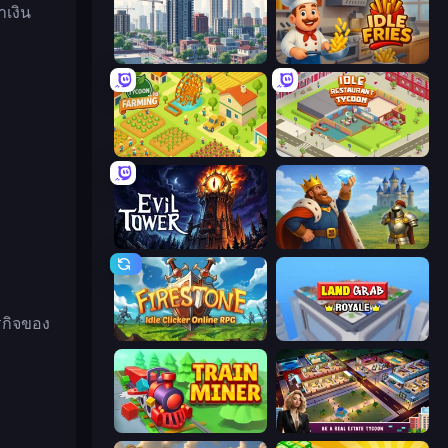
าเงิน
SuperCity 3D
Idle Fries
Farming Tycoon 3D
Idle Restaurant Tycoon
Evil Tower
Idle Crafting Empire Tycoon
รกิจของ
Firestone – Idle Clicker Online RPG
Landgrab Royale
Train Miner
LandLord - Real Estate Tycoon