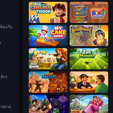
Idle Cinema Tycoon
Wood Hexa Factory!
วข้องกับ
ด
My Cake Shop
Cursed Treasure 2
Need for Sheep: Idle Clicker
Zen Mower
จักร
Last Bastion
Idle Hotel Empire Tycoon
ละขยาย