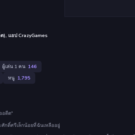
บเล็ต), แอป CrazyGames
ผู้เล่น 1 คน
146
หนู
1,795
ออดีต"
ดิ์ศรีเล็กน้อยที่ฉันเหลืออยู่