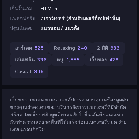
เอ็นจิ้นเกม
HTML5
แพลตฟอร์ม
เบราว์เซอร์ (สำหรับเดสก์ท็อปเท่านั้น)
ปฐมนิเทศ
แนวนอน / แนวตั้ง
อาร์เคด
525
Relaxing
240
2 มิติ
933
เล่นเพลิน
336
หนู
1,555
เก็บของ
428
Casual
806
เก็บขยะ สะสมคะแนน และอัปเกรด ควบคุมเครื่องดูดฝุ่น
ของคุณฝ่าดงเศษขยะ บริหารจัดการแบตเตอรี่ที่มีจำกัด
พร้อมปลดล็อกพลังดูดที่ทรงพลังยิ่งขึ้น มันคือเกมแข่ง
กันทำความสะอาดพื้นที่ให้เสร็จก่อนแบตเตอรี่หมด ง่าย
แต่สนุกจนติดใจ!