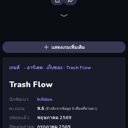
Ragdoll Archers
Mage Castle Idle Defense
Furry Road
Money Ping Pong
Pumpkin Defense: Merge Cannon
Zombies 4 Weapon Merge
Merge Tools - Merge and Dig
Bouncemasters
Battle Brigade
Pew Pew Dose
Bubble Blast
Cars Arena
Arkadium's Bubble Shooter
Bubble Fall
Cat Snack Bar
Robby: Many Games
Obby: +1 Click Wall Breaker
Obby: Supercar Race on Keyboard
แสดงเกมเพิ่มเติม
เกมส์
อาร์เคด
เก็บของ
Trash Flow
»
»
»
Trash Flow
นักพัฒนา
Infidox
คะแนน
9.5
(
อ้างอิงจากข้อมูล 6 เดือนที่ผ่านมา
)
ปล่อยแล้ว
พฤษภาคม 2569
อัพเดทล่าสุด
กรกฎาคม 2569