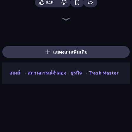
9.1K
Hypermarket 3D
Prison Life
Grass Cutter: Mowing Simulator
Candy Packing Store
My Perfect Theme Park
Donut Place
Gym Boss
Store Manager
Spa Empire
Burger Life
My Perfect Farm
Fashion Factory
Shop Master 3D
Coffee Idle
Life Simulator: Road to Riches
Burger Restaurant Simulator 3D
My Phone Store
Shop Rush 3D
แสดงเกมเพิ่มเติม
เกมส์
สถานการณ์จำลอง
ธุรกิจ
Trash Master
»
»
»
Trash Master
คะแนน
8.7
(
อ้างอิงจากข้อมูล 6 เดือนที่ผ่านมา
)
ปล่อยแล้ว
พฤษภาคม 2569
อัพเดทล่าสุด
กรกฎาคม 2569