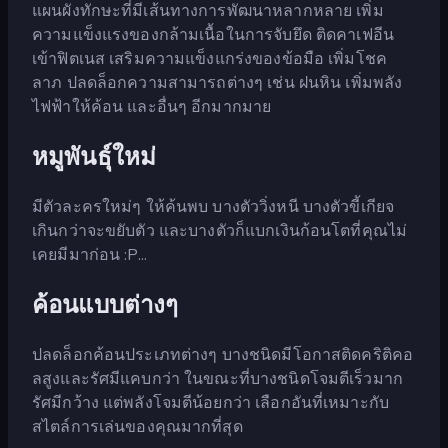
แผนผังทักษะที่มีเส้นทางการพัฒนาหลากหลาย เพิ่ม
ความแข็งแรงของกล้ามเนื้อในการจับยึด ติดคาเฟอีน
เข้าฟิตเนส เสริมความแข็งแกร่งของข้อมือ เพิ่มโชค
ลาภ ปลดล็อกความสามารถต่างๆ เช่น ฝนหิน เพิ่มพลัง
ไฟฟ้าให้ค้อน และอื่นๆ อีกมากมาย
หมูพันธุ์ใหม่
มีตัวละครใหม่ๆ ให้ค้นพบ บางตัววิ่งหนี บางตัวขี้เกียจ
เกินกว่าจะขยับตัว และบางตัวก็แบกเงินก้อนโตที่คุณไม่
เคยมีมาก่อน :P...
ค้อนแบบต่างๆ
ปลดล็อกค้อนประเภทต่างๆ บางชนิดมีโอกาสติดคริติคอ
ลสูงและรัศมีแคบกว่า ในขณะที่บางชนิดโจมตีเร็วมาก
รัศมีกว้าง แต่พลังโจมตีน้อยกว่า เลือกอันที่เหมาะกับ
สไตล์การเล่นของคุณมากที่สุด