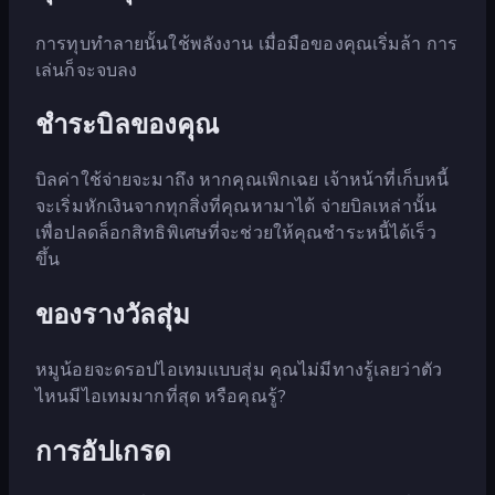
การทุบทำลายนั้นใช้พลังงาน เมื่อมือของคุณเริ่มล้า การ
เล่นก็จะจบลง
ชำระบิลของคุณ
บิลค่าใช้จ่ายจะมาถึง หากคุณเพิกเฉย เจ้าหน้าที่เก็บหนี้
จะเริ่มหักเงินจากทุกสิ่งที่คุณหามาได้ จ่ายบิลเหล่านั้น
เพื่อปลดล็อกสิทธิพิเศษที่จะช่วยให้คุณชำระหนี้ได้เร็ว
ขึ้น
ของรางวัลสุ่ม
หมูน้อยจะดรอปไอเทมแบบสุ่ม คุณไม่มีทางรู้เลยว่าตัว
ไหนมีไอเทมมากที่สุด หรือคุณรู้?
การอัปเกรด