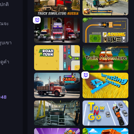
งปกติ
Truck Simulator: Russia
Truck Simulator Real
คุณจะ
Big Euro Truck Driving
Parking Line
หุบเขา
ดูคำ
Road Turn
Train Adventure
048
Cargo Truck Parking
Harvesting Season
Kamaz Truck Driver
Tow N Go