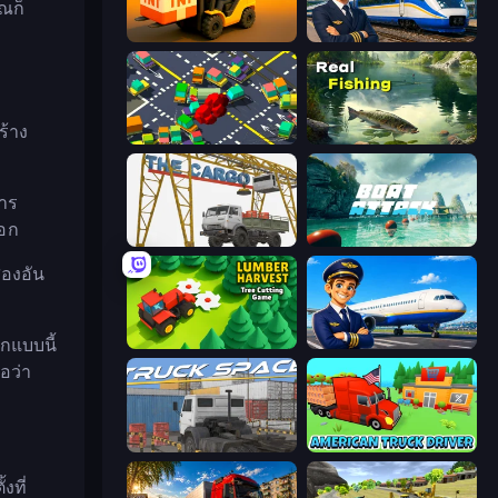
ณก็
Heavy Duty: Vehicle Zone
Idle Train Empire Tycoon
ร้าง
Slightly Annoying Traffic
Real Fishing Simulator
าร
ออก
The Cargo
Boat Attack
สองอัน
กแบบนี้
Lumber Harvest: Tree Cutting Game
Idle Airport Tycoon
อว่า
Truck Space
American Truck Driver
งที่