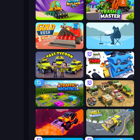
Home Builder 3D
Trash Master
Gold Rush
Ice Fishing
Taxi Tycoon: Idle Business
Junkyard Sim
Traffic Architect
Euro Truck Driving Simulator 2025
Sand King
Hill Masters