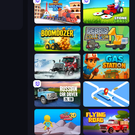
Pro Construction: Simulation 3D
Stone Grass: Mowing Simulator
Boomdozer
Debris Collector
Snow Plow Truck
Gas Station
Russian Car Driver ZIL 130
Drive Taxi
Road Master 3D
Flying Road