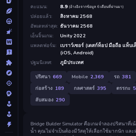
คะแนน
8.9
(
อ้างอิงจากข้อมูล 6 เดือนที่ผ่านมา
)
ปล่อยแล้ว
สิงหาคม 2568
อัพเดทล่าสุด
ธันวาคม 2568
เอ็นจิ้นเกม
Unity 2022
แพลตฟอร์ม
เบราว์เซอร์ (เดสก์ท็อป มือถือ แท็
(iOS, Android)
ปฐมนิเทศ
ภูมิประเทศ
ปริศนา
669
Mobile
2,369
รถ
381
ก่อสร้าง
189
กลศาสตร์
395
ตรรกะ
ลับสมอง
290
Bridge Builder Simulator คือเกมจำลองปริศนาที
น้ำ คุณไม่จำเป็นต้องมีวัสดุให้เลือกใช้มากนัก แล