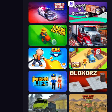
Zombie Derby: Pixel Survival
Merge & Construct
Grass Cutter: Mowing Simulator
Just Park It 12
Gas Station 3D
Lumberjack 3D Simulator
Prison Life
Bloxorz