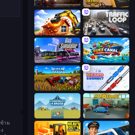
Truck Simulator: European Roads
Gold Rush: Gold Simulator 3D
City Constructor
Traffic Loop
Bus Simulator: EVO
Suez Canal Training Simulator
Field Master
Metro Connect
Construct a Bridge
Retro Garage
นข้าม
าง