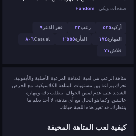
صفحات ويكي
Fandom
آركيد
٥٢٥
رعب
٣٢
قفز الذعر
٩
المهارة
١٧٤
الفأرة
١٬٥٥٥
Casual
٨٠٦
فلاش
٧١
متاهة الرعب هي لعبة المتاهة المرعبة الأصلية والأيقونية.
تحرك ببراعة بين مستويات المتاهة الكلاسيكية، مع الحرص
الشديد على عدم لمس الحواف. تتطلب دقة ومهارة
عاليتين. وكما هو الحال مع أي متاهة، لا أحد يعلم ما
ينتظرك. قد تغير هذه اللعبة حياتك.
كيفية لعب المتاهة المخيفة