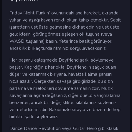
Friday Night Funkin' oyunundaki ana hareket, ekranda
yukarı ve aşağı kayan renkli okları takip etmektir. Sabit
işaretlerin üst üste gelmesine dikkat edin ve üst üste
geldiklerini görür görmez eşleşen ok tuşuna (veya
WASD tuşlarına) basın. Yeterince basit görünüyor,
ancak ilk birkaç turda ritminizi sorgulayacaksınız.
Her başarılı eşleşmede Boyfriend şarkı söylemeye
başlar. Kaçırdığınız her okla, Boyfriend'in sağlık puanı
düşer ve kazanmak bir yana, hayatta kalma şansını
hızla azaltır. Gerçekten savaşa girdiğinizde, bu sizin
parlama ve melodileri söyleme zamanınızdır. Müzik
savaşlarına aşina değilseniz, diğer düello yarışmalarına
benzerler, ancak bir değişiklikle: silahlarınız sözleriniz
ve melodilerinizdir. Rakibinizle sırayla ve bazen de hep
birlikte şarkı söylersiniz.
Dance Dance Revolution veya Guitar Hero gibi klasik