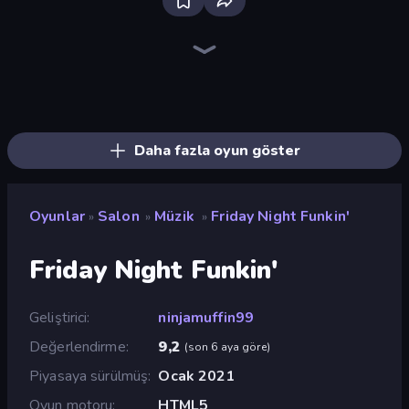
Ragdoll Archers
Catch Tiles: Piano Game
Tile Jumper 3D
Perfect Piano
I Am Taxi Prankster Sim
Bubble Blast
Mafia Takedown
Rooftop Run
Bubble Fall
Bubble Pop Legend
Bubble Tower 3D
Arkadium's Bubble Shooter
Obby: Supercar Race on Keyboard
Bubble Pop Classic
Bubble Story
Bubble Pop Fairyland
Smarty Bubbles
Obby vs Brainrot
Daha fazla oyun göster
Oyunlar
Salon
Müzik
Friday Night Funkin'
»
»
»
Friday Night Funkin'
Geliştirici
ninjamuffin99
Değerlendirme
9,2
(
son 6 aya göre
)
Piyasaya sürülmüş
Ocak 2021
Oyun motoru
HTML5