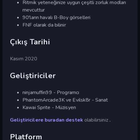
Ritmik yeteneğinize uygun çeşitli zorluk modları
mevcuttur
90'ların havalı B-Boy görselleri
FNF olarak da bilinir
Çıkış Tarihi
Kasım 2020
Geliştiriciler
ninjamuffin99 - Programcı
PhantomArcade3K ve Evilsk8r - Sanat
Kawai Sprite - Müzisyen
Geliştiricilere buradan destek
olabilirsiniz
.
Platform