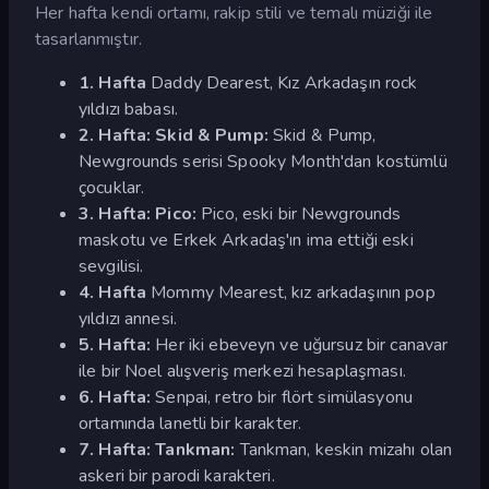
Her hafta kendi ortamı, rakip stili ve temalı müziği ile
tasarlanmıştır.
1. Hafta
Daddy Dearest, Kız Arkadaşın rock
yıldızı babası.
2. Hafta: Skid & Pump:
Skid & Pump,
Newgrounds serisi Spooky Month'dan kostümlü
çocuklar.
3. Hafta: Pico:
Pico, eski bir Newgrounds
maskotu ve Erkek Arkadaş'ın ima ettiği eski
sevgilisi.
4. Hafta
Mommy Mearest, kız arkadaşının pop
yıldızı annesi.
5. Hafta:
Her iki ebeveyn ve uğursuz bir canavar
ile bir Noel alışveriş merkezi hesaplaşması.
6. Hafta:
Senpai, retro bir flört simülasyonu
ortamında lanetli bir karakter.
7. Hafta: Tankman:
Tankman, keskin mizahı olan
askeri bir parodi karakteri.