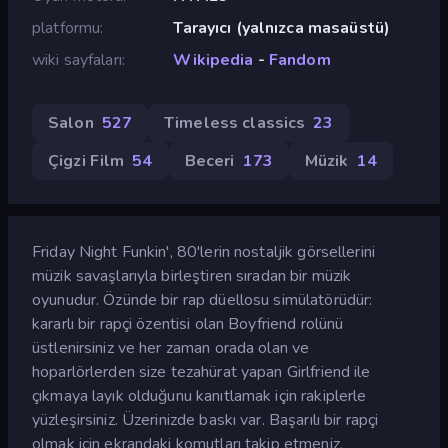
platformu
Tarayıcı (yalnızca masaüstü)
wiki sayfaları
Wikipedia
-
Fandom
Salon
527
Timeless classics
23
Çigzi Film
54
Beceri
173
Müzik
14
Friday Night Funkin', 80'lerin nostaljik görsellerini
müzik savaşlarıyla birleştiren sıradan bir müzik
oyunudur. Özünde bir rap düellosu simülatörüdür:
kararlı bir rapçi özentisi olan Boyfriend rolünü
üstlenirsiniz ve her zaman orada olan ve
hoparlörlerden size tezahürat yapan Girlfriend ile
çıkmaya layık olduğunu kanıtlamak için rakiplerle
yüzleşirsiniz. Üzerinizde baskı var. Başarılı bir rapçi
olmak için ekrandaki komutları takip etmeniz,