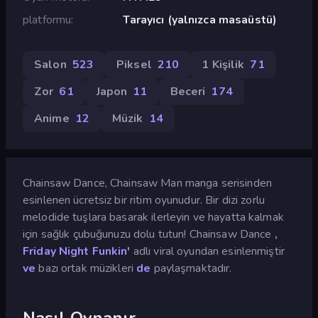
platformu
Tarayıcı (yalnızca masaüstü)
Salon
523
Piksel
210
1 Kişilik
71
Zor
61
Japon
11
Beceri
174
Anime
12
Müzik
14
Chainsaw Dance, Chainsaw Man manga serisinden
esinlenen ücretsiz bir ritim oyunudur. Bir dizi zorlu
melodide tuşlara basarak ilerleyin ve hayatta kalmak
için sağlık çubuğunuzu dolu tutun! Chainsaw Dance
,
Friday Night Funkin'
adlı viral oyundan esinlenmiştir
ve
bazı ortak müzikleri
de
paylaşmaktadır.
Nasıl Oynanır