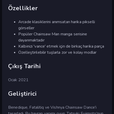
Özellikler
Arcade klasiklerini anımsatan harika pikselli
görseller
Popüler Chainsaw Man manga serisine
dayanmaktadır
Kalbinizi 'vance' etmek için de birkaç harika parça
Özelleştirilebilir tuşlarla zor ve kolay modlar
Çıkış Tarihi
Ocak 2021
Geliştirici
Benedique, Fatalitiq ve Vishnya Chainsaw Dance'i
tasarladı. Bu hayran yapımı oyun, Tatsuki Fujimoto'nun