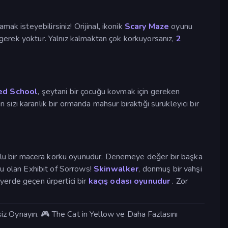
k isteyebilirsiniz! Orijinal, ikonik
Scary Maze
oyunu
e gerek yoktur. Yalnız kalmaktan çok korkuyorsanız,
2
ed School
, şeytani bir çocuğu kovmak için gereken
nın sizi karanlık bir ormanda mahsur bıraktığı sürükleyici bir
surlu bir macera korku oyunudur. Denemeye değer bir başka
nu olan Exhibit of Sorrows!
Skinwalker
, donmuş bir vahşi
r yerde geçen ürpertici bir
kaçış odası oyunudur
. Zor
z Oynayın. 🎮 The Cat in Yellow ve Daha Fazlasını