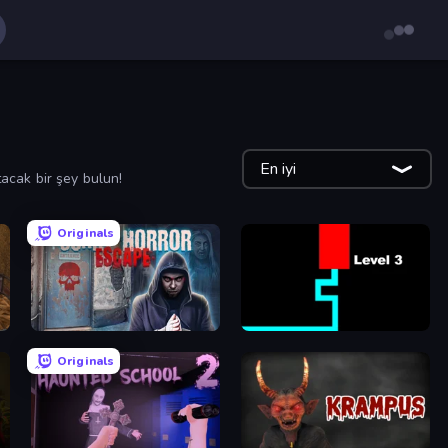
En iyi
acak bir şey bulun!
Originals
Scary Horror Escape Room
Scary Maze
Originals