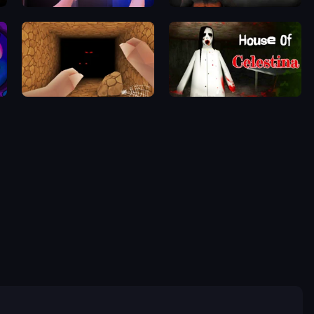
Haunted School 2
Krampus
Horror Nights Story
House of Celestina