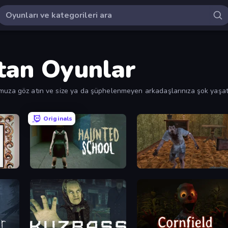
tan Oyunlar
umuza göz atın ve size ya da şüphelenmeyen arkadaşlarınıza şok yaşat
Originals
Haunted School
Creepy Granny Scream: Scary Freddy