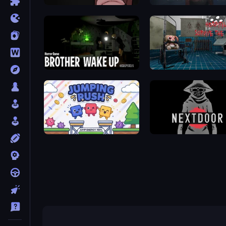
Ann
Skinwalker
Brother Wake Up
Hospital: Survive the Nig
Jumping Rush
NextDoor