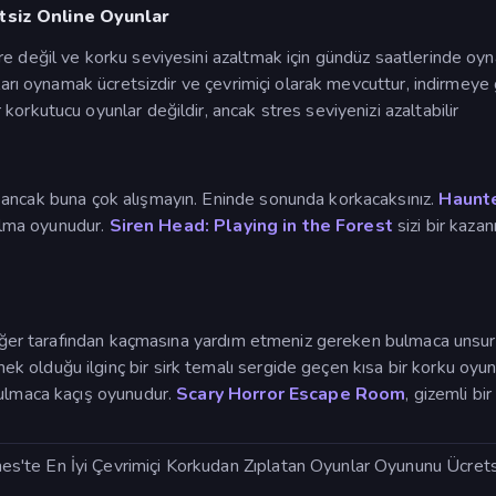
tsiz Online Oyunlar
 değil ve korku seviyesini azaltmak için gündüz saatlerinde oynama
nları oynamak ücretsizdir ve çevrimiçi olarak mevcuttur, indirmey
r korkutucu oyunlar değildir, ancak stres seviyenizi azaltabilir
 ancak buna çok alışmayın. Eninde sonunda korkacaksınız.
Haunt
kalma oyunudur.
Siren Head: Playing in the Forest
sizi bir kaza
un diğer tarafından kaçmasına yardım etmeniz gereken bulmaca un
k olduğu ilginç bir sirk temalı sergide geçen kısa bir korku oyu
bulmaca kaçış oyunudur.
Scary Horror Escape Room
, gizemli bi
te En İyi Çevrimiçi Korkudan Zıplatan Oyunlar Oyununu Ücretsi