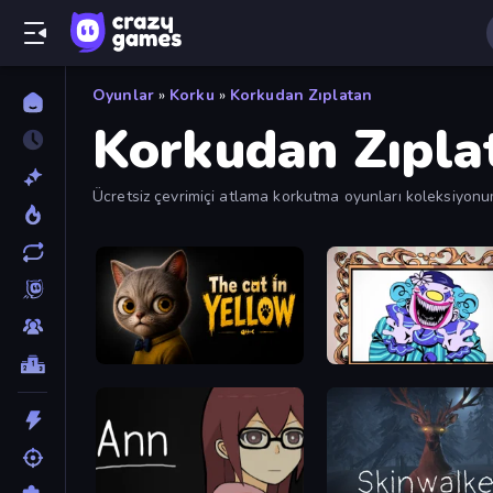
Oyunlar
»
Korku
»
Korkudan Zıplatan
Korkudan Zıpla
Ücretsiz çevrimiçi atlama korkutma oyunları koleksiyon
The Cat in Yellow
Exhibit of Sorrows