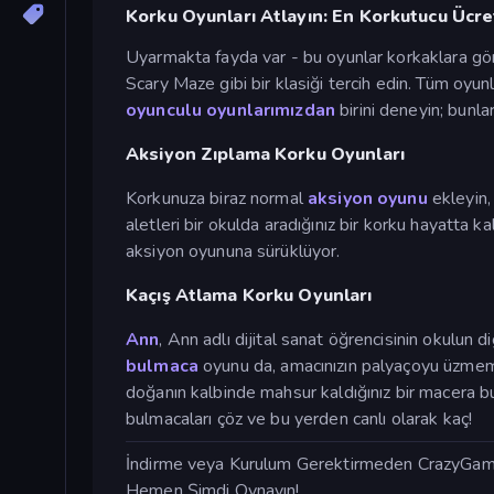
Korku Oyunları Atlayın: En Korkutucu Ücre
Uyarmakta fayda var - bu oyunlar korkaklara göre
Scary Maze gibi bir klasiği tercih edin. Tüm oyu
oyunculu oyunlarımızdan
birini deneyin; bunla
Aksiyon Zıplama Korku Oyunları
Korkunuza biraz normal
aksiyon oyunu
ekleyin,
aletleri bir okulda aradığınız bir korku hayatta 
aksiyon oyununa sürüklüyor.
Kaçış Atlama Korku Oyunları
Ann
, Ann adlı dijital sanat öğrencisinin okul
bulmaca
oyunu da, amacınızın palyaçoyu üzmeme
doğanın kalbinde mahsur kaldığınız bir macera 
bulmacaları çöz ve bu yerden canlı olarak kaç!
İndirme veya Kurulum Gerektirmeden CrazyGames'
Hemen Şimdi Oynayın!