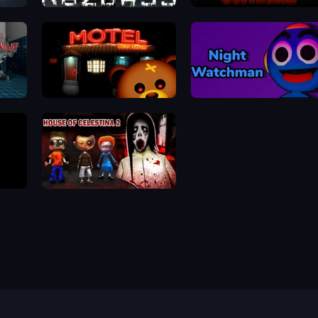
Kuzbass Horror
Cornfield
ht
Bear Haven
Night Watchman
House of Celestina: Chapter Two