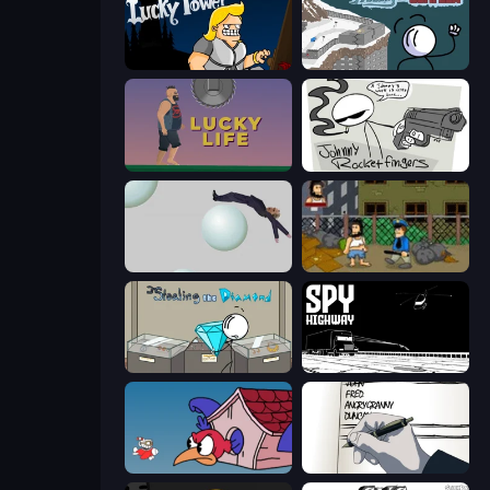
Lucky Tower
Fleeing the Complex
Lucky Life
Johnny Rocketfingers
Bush Ragdoll
Hobo
Stealing the Diamond
Spy Highway
Cuphead
Death Note Type