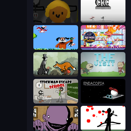
Seven Days in Purgatory
Creative Kill Chamber
Duck Hunt
Max Mixed Cuisine
The Illusionist's Dream
The Visit
Stickman Escape School
Endacopia
The Owner Is Dead
Bowman