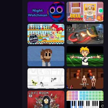
Night Watchman
Bell Madness
Max Mixed Cocktails
Madness Online
One Chance
Chainsaw Dance
Electric Man
Swords and Sandals 2