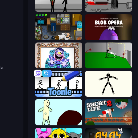
Stick Figure Penalty 2
Madness Deathwish
Foreign Creature
Blob Opera
da
Exhibit of Sorrows
Die In Style
Toonle
Stick Animator
Doodieman Voodoo
Short Life 2