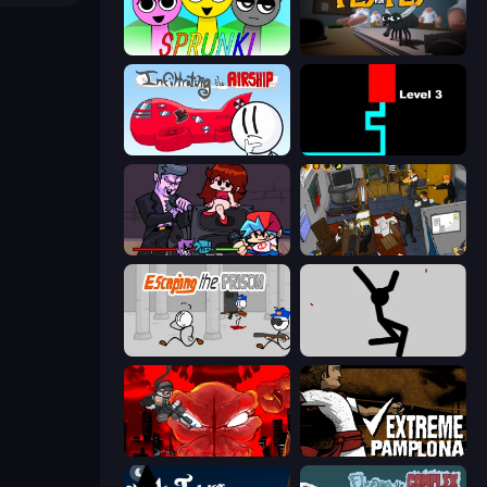
Sprunki
Fly for Fly
Infiltrating the Airship
Scary Maze
Friday Night Funkin'
Foreign Creature 2
Escaping the Prison
Rag Doll
Madness Accelerant
Extreme Pamplona