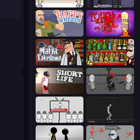
Gunblood
The Visitor
Happy Wheels
Load Up and Kill
Mafia Takedown
Bartender The Right Mix
Short Life
Madness Project Nexus
We Become What We Behold
Skeleton Simulator