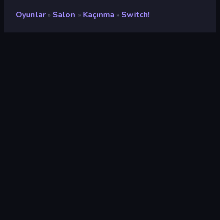
Oyunlar
Salon
Kaçınma
Switch!
»
»
»
Switch!
Geliştirici
Studio 989
Değerlendirme
9,1
(
son 6 aya göre
)
Piyasaya sürülmüş
Nisan 2023
Son güncelleme
Mayıs 2023
Oyun motoru
Unity 2020
Platformlar
Tarayıcı (masaüstü, mobil,
tablet), CrazyGames
Uygulaması (Android), App
Store (iOS, Android)
Oryantasyon
Manzara / Portre