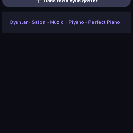
Daha fazla oyun göster
Oyunlar
Salon
Müzik
Piyano
Perfect Piano
»
»
»
»
Perfect Piano
Geliştirici
Famobi
Değerlendirme
8,4
(
son 6 aya göre
)
Piyasaya sürülmüş
Temmuz 2019
Son güncelleme
Ekim 2022
Oyun motoru
HTML5
Platformlar
Tarayıcı (masaüstü, mobil,
tablet), CrazyGames
Uygulaması (iOS, Android)
Oryantasyon
Manzara / Portre