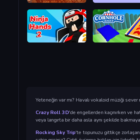
Algerian Solitaire
World's Hardest Game
Ninja Hands 2
Cornhole League
Yeteneğin var mı? Havalı vokaloid müziği sever 
Crazy Roll 3D
'de engellerden kaçınırken ve ha
veya langırta bir daha asla aynı şekilde bakmayac
Rocking Sky Trip
'te topunuzu gittikçe zorlaşan