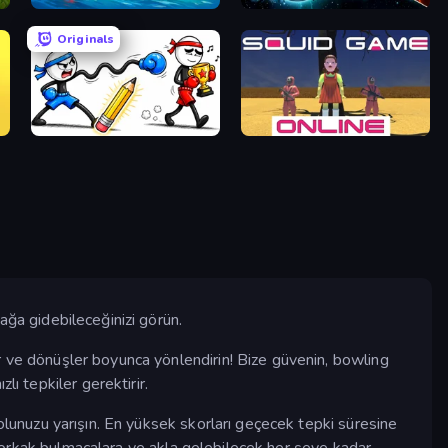
Suez Canal Training Simulator
PlanetCrush 2
Originals
Doodle Smash
Squid Game Online
ağa gidebileceğinizi görün.
r ve dönüşler boyunca yönlendirin! Bize güvenin, bowling
ı tepkiler gerektirir.
yolunuzu yarışın. En yüksek skorları geçecek tepki süresine