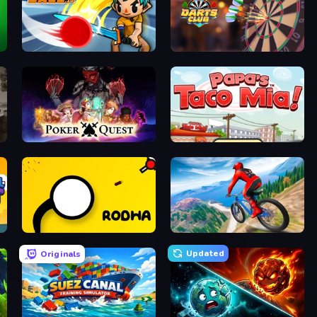
r
ClashBall.io
Darts Club
Poker Quest
Papa's Taco Mia
Rodha
Riders Downhill Racing
Updated
Originals