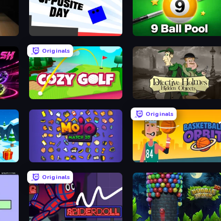
Opposite Day
9 Ball Pool Online Multiplaye
Originals
Cozy Golf
Detective Holmes: Hidden Object
Originals
Mojo Match 3D
Basketball Orbit
Originals