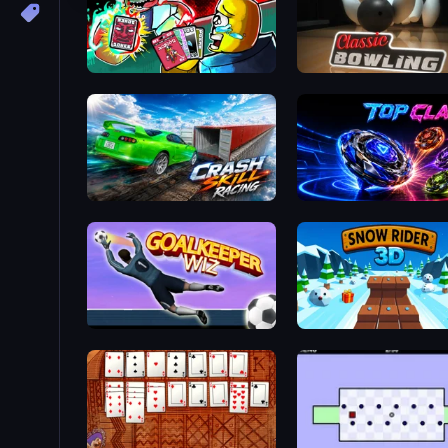
Cardlike
Classic Bowling
Crash Skill Racing
Top Clash
Goalkeeper Wiz
Snow Rider 3D