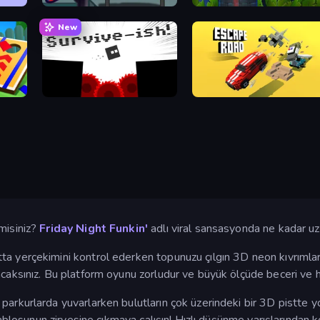
SpiderDoll
Bubble Tower 3D
New
Survive-ish
Escape Road
misiniz?
Friday Night Funkin'
adlı viral sansasyonda ne kadar uz
tta yerçekimini kontrol ederken topunuzu çılgın 3D neon kıvrımla
aksınız. Bu platform oyunu zorludur ve büyük ölçüde beceri ve hızl
 parkurlarda yuvarlarken bulutların çok üzerindeki bir 3D pistte 