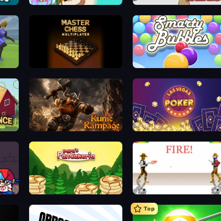
Papa's Freezeria
House of Hazards
Master Chess
Smarty Bubbles
Runic Rampage
Las Vegas Poker
Papa's Pancakeria
Gunblood
Top