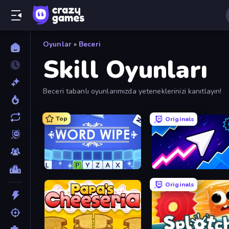
Oyunlar
»
Beceri
Skill Oyunları
Beceri tabanlı oyunlarımızda yeteneklerinizi kanıtlayın!
Top
Originals
Word Wipe
Space Waves
Originals