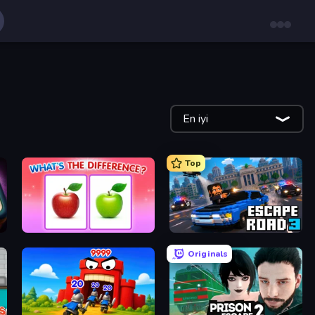
En iyi
Top
What's The Difference?
Escape Road 3
Originals