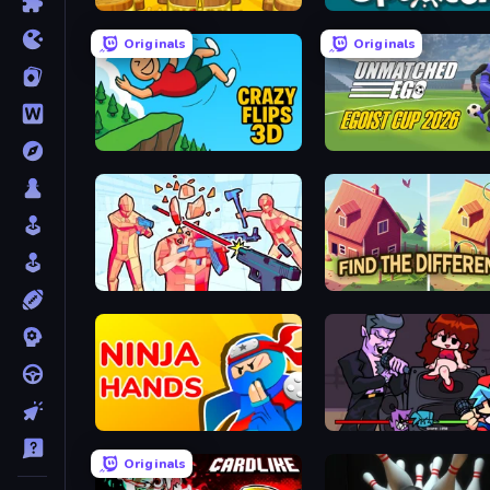
Papa's Cheeseria
Splotch!
Originals
Originals
Crazy Flips 3D
Unmatched Ego
Time Shooter 2
Find The Difference
Ninja Hands
Friday Night Funkin'
Originals