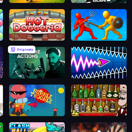
TimeWarriors
Prison Escape 2
Papa's Hot Doggeria
Epic Sword Battle! Fight in Arena
Originals
Take Actions
Wave Dash: Geometry Arrow
Bubble Trouble
Bartender The Right Mix