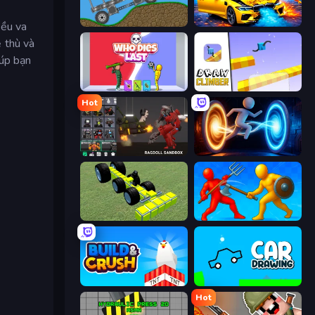
Move It!
BMG: Ragdoll Playground
iều va
 thù và
iúp bạn
Who Dies Last?
Draw Climber
Hot
Last Play: Ragdoll Sandbox
Portal Escape
Genius Mechanic
Epic Sword Battle! Fight in Arena
Build and Crush
Car Drawing Game
Hot