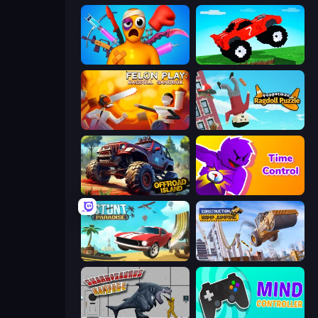
Fun Ragdoll Challenge!
Funny Mad Racing
Felon Play: Ragdoll Sandbox
Puppetman: Ragdoll Puzzle
Offroad Island
Time Control!
Stunt Paradise
Construction Ramp Jumping