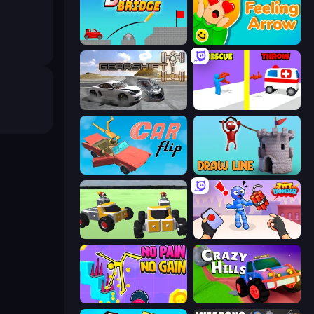
Draw Bridge
Feeling Arrow
Gearshift One
Rescue Throw
Car Flip!
Draw Line
Block Tech: Epic Sandbox
TNT Bomber
No Pain No Gain - Ragdoll Sandbox
Crazy Hills