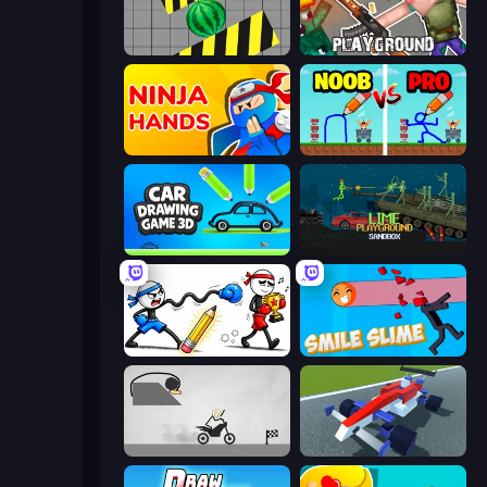
Hydraulic Press 2D ASMR
Playground
Ninja Hands
DOP Noob: Draw to Save
Car Drawing Game 3D
Lime Playground Sandbox
Doodle Smash
Smile Slime
Draw Bridge Puzzle
Genius Car 2