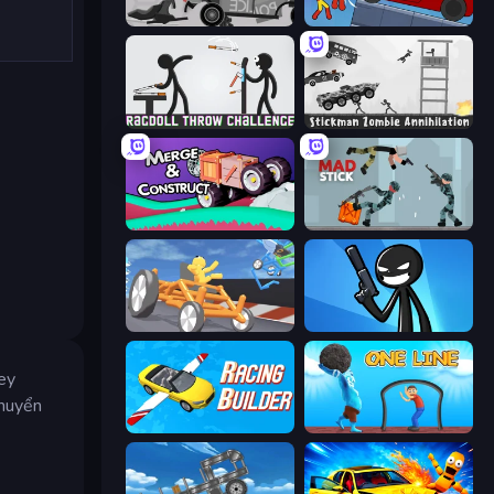
Stick Crush
Stickman Destruction 3 Heroes
Ragdoll Throw Challenge
Stickman Zombie Annihilation
Merge & Construct
Mad Stick
Draw Crash Race
Stickman Bullet Warriors
ey
chuyển
Racing Builder
One Line