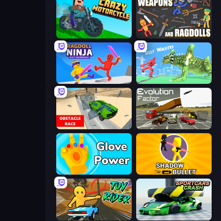
Crazy Motorcycle
Weapons and Ragdolls
Ragdoll Ninja: Imposter Hero
Silly Walkers
Obstacle Race: Destroying Simulator!
Evolution Factor
Glove Power
Shadow Bullet
Toy Rider
Sportcars Crash