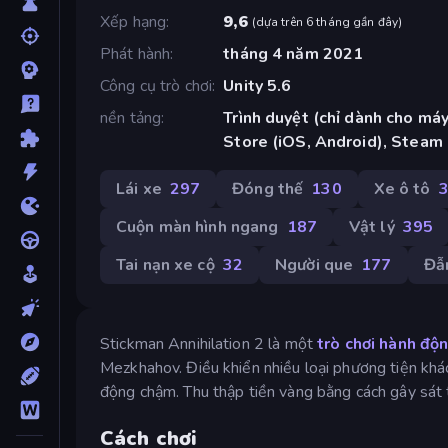
Xếp hạng
9,6
(
dựa trên 6 tháng gần đây
)
Phát hành
tháng 4 năm 2021
Công cụ trò chơi
Unity 5.6
nền tảng
Trình duyệt (chỉ dành cho máy
Store (iOS, Android), Steam
Lái xe
297
Đóng thế
130
Xe ô tô
Cuộn màn hình ngang
187
Vật lý
395
Tai nạn xe cộ
32
Người que
177
Đẫ
Stickman Annihilation 2 là một
trò chơi hành độn
Mezkhahov. Điều khiển nhiều loại phương tiện khá
động chậm. Thu thập tiền vàng bằng cách gây sát
Cách chơi