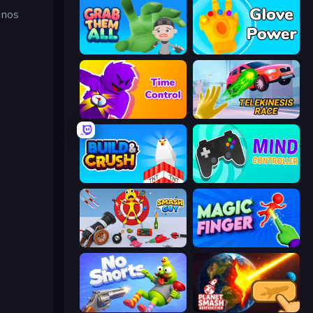
unos
Grab Them All
Glove Power
Time Control!
Telekinesis Race 3D
Build and Crush
Mind Controller
Smash Guy: Ragdoll Punch Hero
Magic Finger 3D
No Shorts
Planet Smash Destruction