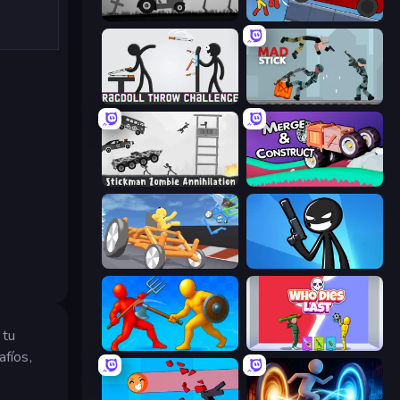
Stickman Annihilation 2
Stickman Destruction 3 Heroes
Ragdoll Throw Challenge
Mad Stick
Stickman Zombie Annihilation
Merge & Construct
Draw Crash Race
Stickman Bullet Warriors
 tu
Epic Sword Battle! Fight in Arena
Who Dies Last?
afíos,