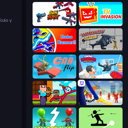
culo y
Gun Blast
TV Invasion
Robo Runner
Sharkosaurus Rampage
Car Flip!
Swing Monster: Decisive Battle
Noob Archer vs Stickman Zombie
Slasher