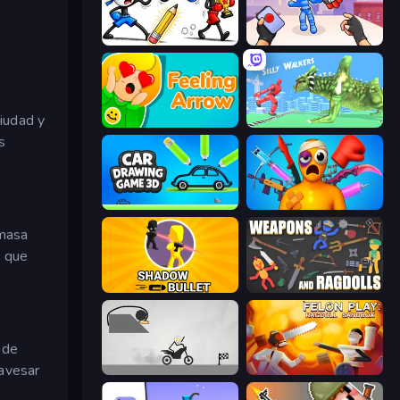
Doodle Smash
TNT Bomber
ciudad y
Feeling Arrow
Silly Walkers
s
Car Drawing Game 3D
Fun Ragdoll Challenge!
 masa
o que
Shadow Bullet
Weapons and Ragdolls
 de
ravesar
Draw Bridge Puzzle
Felon Play: Ragdoll Sandbox