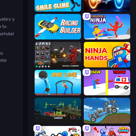
Smile Slime
Portal Escape
veles y
a tu
cumular
Racing Builder
Ragdoll Ninja: Imposter Hero
ás
ante
Last Play: Ragdoll Sandbox
Ninja Hands
One Line
Rescue Throw
Lime Playground Sandbox
Move It!