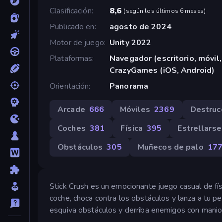
Clasificación
8,6
(
según los últimos 6 meses
)
Publicado en
agosto de 2024
Motor de juego
Unity 2022
Plataformas
Navegador (escritorio, móvil,
CrazyGames (iOS, Android)
Orientación
Panorama
Arcade
666
Móviles
2369
Destruc
Coches
381
Física
395
Estrellarse
Obstáculos
305
Muñecos de palo
17
Stick Crush es un emocionante juego casual de fís
coche, choca contra los obstáculos y lanza a tu pe
esquiva obstáculos y derriba enemigos con manio