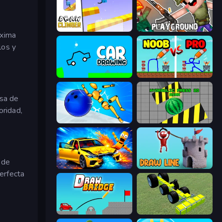
Draw Climber
Playground
áxima
los y
Car Drawing Game
DOP Noob: Draw to Save
asa de
oridad,
Playground Man! Ragdoll Show!
Hydraulic Press 2D ASMR
 de
BMG: Ragdoll Playground
Draw Line
erfecta
Draw Bridge
Genius Mechanic