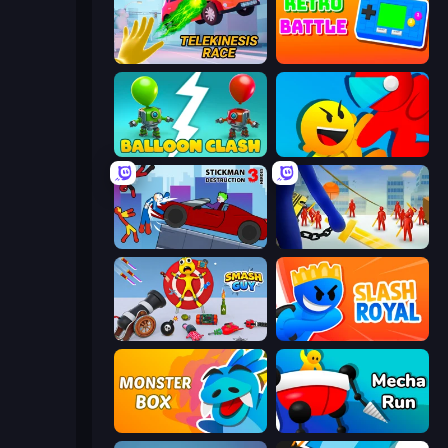
Telekinesis Race 3D
Retro Battle
Balloon Clash
Riot Escape
Stickman Destruction 3 Heroes
Slasher
Smash Guy: Ragdoll Punch Hero
Slash Royal
Monster Box
Mecha Run