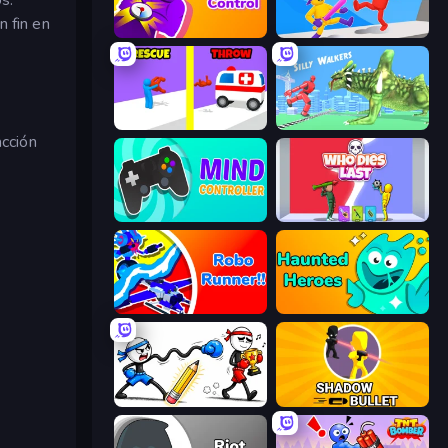
n fin en
Time Control!
Ragdoll Ninja: Imposter Hero
Rescue Throw
Silly Walkers
acción
Mind Controller
Who Dies Last?
Robo Runner
Haunted Heroes
Doodle Smash
Shadow Bullet