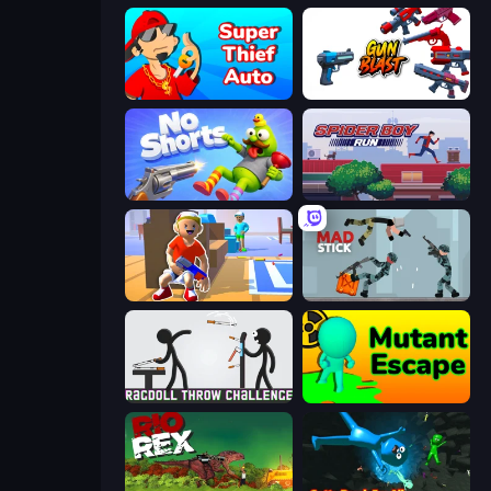
Super Thief Auto
Gun Blast
No Shorts
Spider Boy Run
Blaster Pranks
Mad Stick
Ragdoll Throw Challenge
Mutant Escape