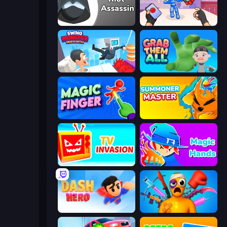
Riot Assassin
TNT Bomber
Swing Monster: Decisive Battle
Grab Them All
Magic Finger 3D
Summoner Master
TV Invasion
Magic Hands
Dash Hero
Fun Ragdoll Challenge!