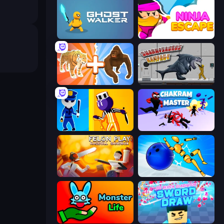
Ghost Walker
Ninja Escape
Animal DNA Run
Sharkosaurus Rampage
Jailbreak: Hide or Attack!
Chakram Master
Felon Play: Ragdoll Sandbox
Playground Man! Ragdoll Show!
Monster Life
3D Block Gladiator: Sword Draw