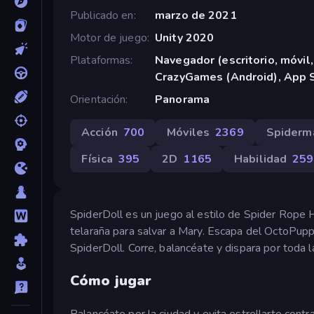
Publicado en
marzo de 2021
Motor de juego
Unity 2020
Plataformas
Navegador (escritorio, móvil,
CrazyGames (Android), App S
Orientación
Panorama
Acción
700
Móviles
2369
Spiderm
Física
395
2D
1165
Habilidad
259
SpiderDoll es un juego al estilo de Spider Rope 
telaraña para salvar a Mary. Escapa del OctoPup
SpiderDoll. Corre, balancéate y dispara por toda l
Cómo jugar
Balancéate por la ciudad y evita estrellarte contr