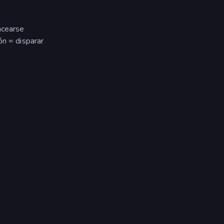
ncearse
ón = disparar