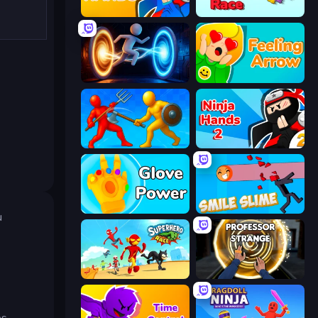
Ninja Hands
Web Slinging Race
Portal Escape
Feeling Arrow
Epic Sword Battle! Fight in Arena
Ninja Hands 2
Glove Power
Smile Slime
u
Superhero Race!
Professor Strange
s.