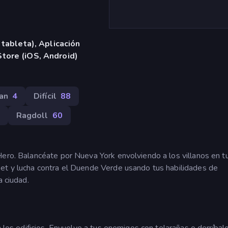
 tableta), Aplicación
tore (iOS, Android)
an
4
Difí­cil
88
Ragdoll
60
Hero. Balancéate por Nueva York envolviendo a los villanos en t
pet y lucha contra el Duende Verde usando tus habilidades de
a ciudad.
a los edificios. Envuelve a tus enemigos con telarañas o derríbalo