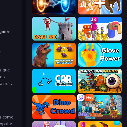
Portal Escape
Animal DNA Run
 ganar
Draw Line
Shot Blaster
a
Dragons Merge: Battle Games
Glove Power
os que
os.
ra más
Car Drawing Game
Mad Evolution: Idle Merge
Hot
os como
Dino Crowd
Bobr Turbo: Craft Cars
opular