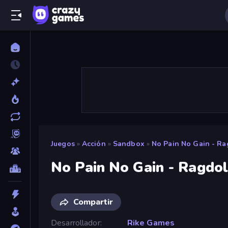
Juegos
»
Acción
»
Sandbox
»
No Pain No Gain - R
No Pain No Gain - Ragdo
Compartir
Desarrollador
Rike Games