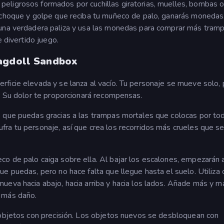
eligrosos formados por cuchillas giratorias, muelles, bombas 
a choque y golpe que reciba tu muñeco de palo, ganarás monedas
 una verdadera paliza y usa las monedas para comprar más tram
e divertido juego.
Ragdoll Sandbox
ficie elevada y se lanza al vacío. Tu personaje se mueve solo, 
o. Su dolor te proporcionará recompensas.
s que puedas gracias a las trampas mortales que colocas por to
ra tu personaje, así que crea los recorridos más crueles que se
o de palo caiga sobre ella. Al bajar los escalones, empezarán 
e puedas, pero no hace falta que llegue hasta el suelo. Utiliza 
ueva hacia abajo, hacia arriba y hacia los lados. Añade más y m
 más daño.
 objetos con precisión. Los objetos nuevos se desbloquean con