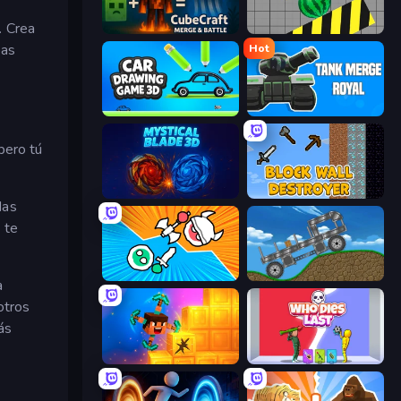
o
. Crea
CubeCraft: Merge & Battle
Hydraulic Press 2D ASMR
pas
Hot
Car Drawing Game 3D
Tank Merge Royal
pero tú
Mystical Blade
Block Wall Destroyer
das
 te
Merge Knights!
Move It!
a
otros
ás
Merge & Dig!
Who Dies Last?