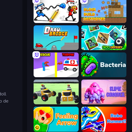
Doodle Smash
Block Build Destroyer
Draw Bridge
Goo Odyssey
Rescue Throw
Bacteria
oll
co de
Block Tech: Epic Sandbox
Slime Conquer: Epic Battles
Feeling Arrow
Robo Runner