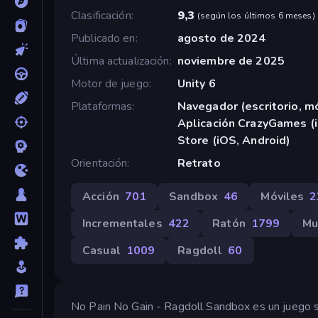
Clasificación
9,3
(
según los últimos 6 meses
)
Publicado en
agosto de 2024
Última actualización
noviembre de 2025
Motor de juego
Unity 6
Plataformas
Navegador (escritorio, mó
Aplicación CrazyGames (i
Store (iOS, Android)
Orientación
Retrato
Acción
701
Sandbox
46
Móviles
2
Incrementales
422
Ratón
1799
Mu
Casual
1009
Ragdoll
60
No Pain No Gain - Ragdoll Sandbox es un juego sa