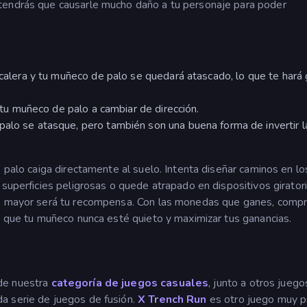
tendrás que causarle mucho daño a tu personaje para poder
escalera y tu muñeco de palo se quedará atascado, lo que te hará
a tu muñeco de palo a cambiar de dirección.
palo se atasque, pero también son una buena forma de invertir l
e palo caiga directamente al suelo. Intenta diseñar caminos en l
 superficies peligrosas o quede atrapado en dispositivos giratori
lo, mayor será tu recompensa. Con las monedas que ganes, comp
a que tu muñeco nunca esté quieto y maximizar tus ganancias.
de nuestra
categoría de juegos casuales
, junto a otros jueg
ida serie de juegos de fusión.
X Trench Run
es otro juego muy p