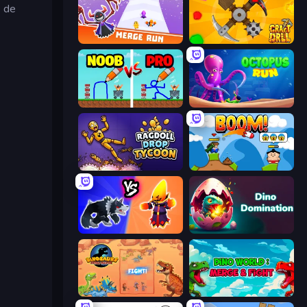
 de
Merge Run
Craft Drill
DOP Noob: Draw to Save
OctopusRun
Ragdoll Drop Tycoon
Boom!
Merge Battle Tactics
Dino Domination
Dinosaurs Merge Master
Dino World: Merge & Fight