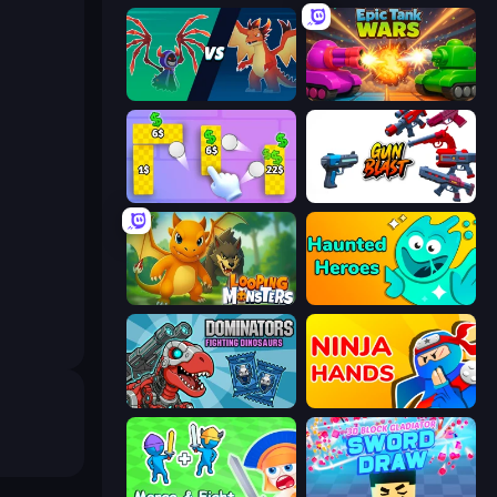
Monster Battle
Tanks Merge
Money Ping Pong
Gun Blast
Looping Monsters
Haunted Heroes
Dominators: Fighting Dinosaurs
Ninja Hands