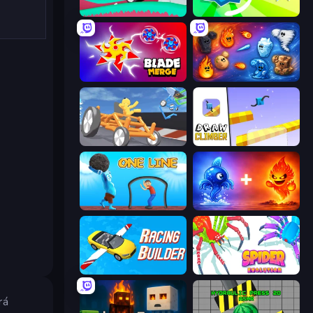
Merge & Construct
Super Spin
Blade Merge
Elemental Merge
Draw Crash Race
Draw Climber
One Line
Elemental Monsters: Merge
Racing Builder
Spider Evolution: Runner Game
rá