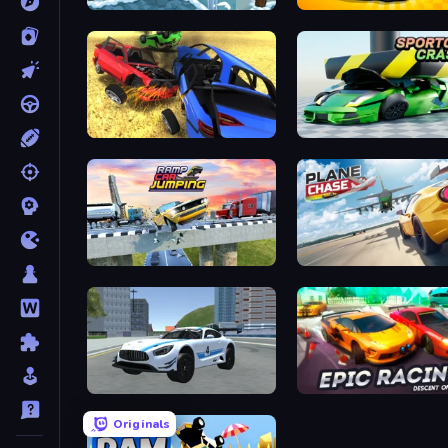
Moto X3M 4 Winter
GT Cars Mega Ramps
Car Crash Simulator Royale
Sportcars Crash
Ramp Car Jumping
Plane Chase
Crazy Stunt Cars 2
Epic Racing - Descent on
Originals