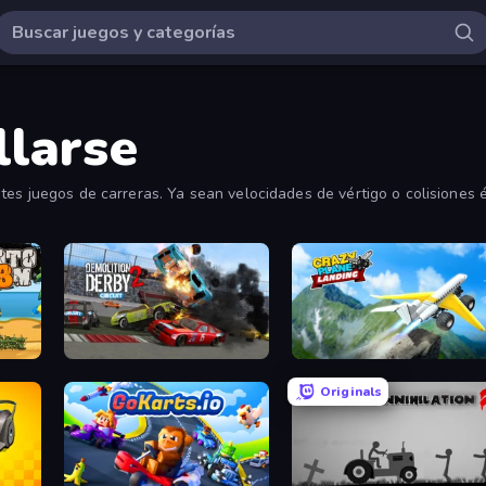
llarse
tes juegos de carreras. Ya sean velocidades de vértigo o colisiones 
o a fin.
Demolition Derby 2
Crazy Plane Landing
Originals