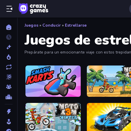
Juegos
»
Conducir
»
Estrellarse
Juegos de estre
Prepárate para un emocionante viaje con estos trepidan
trepidante que mantiene la adrenalina a tope de principi
Smash Karts
Moto X3M