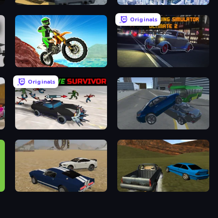
RCC City Racing
Ship Ramp Jumping
Originals
Dirt Bike Mad Skills
City Car Driving Simulator: Ultimate 2
Originals
Zombie Drive Survivor
Offroader V6
Crazy Stunt Cars
RCC Stunt Cars