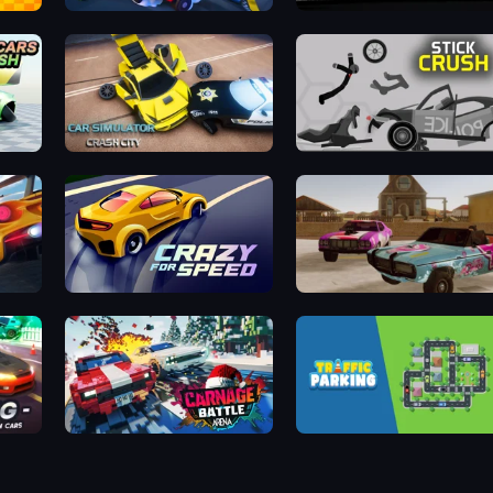
GoKarts.io
Stickman Annihilation 2
Car Simulator: Crash City
Stick Crush
Crazy for Speed
Village Car Stunts
 Cars
Carnage Battle Arena
Traffic Parking