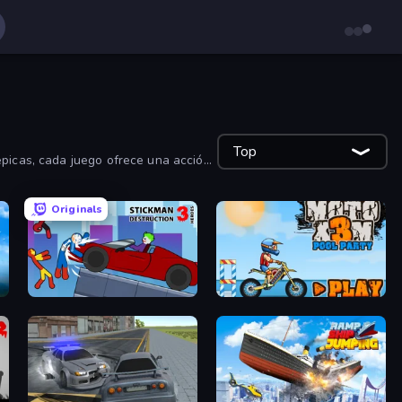
Top
épicas, cada juego ofrece una acción
Originals
Stickman Destruction 3 Heroes
Moto X3M 5: Pool Party