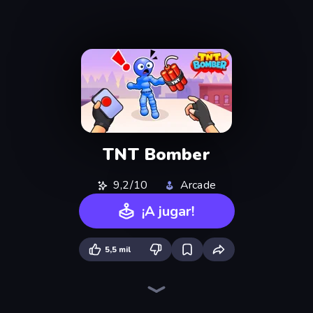
TNT Bomber
9,2/10
Arcade
¡A jugar!
5,5 mil