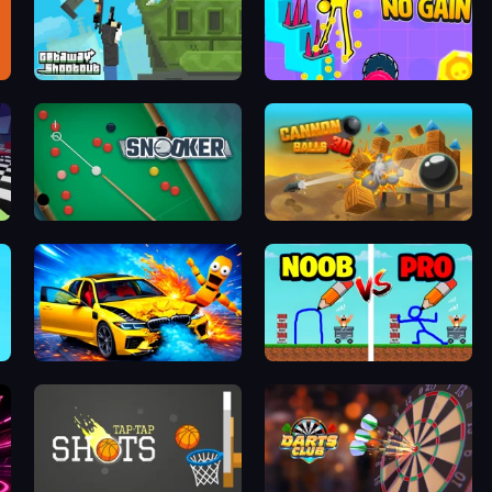
Getaway Shootout
No Pain No Gain - Ragdoll Sandbox
Snooker
Cannon Balls 3D
BMG: Ragdoll Playground
DOP Noob: Draw to Save