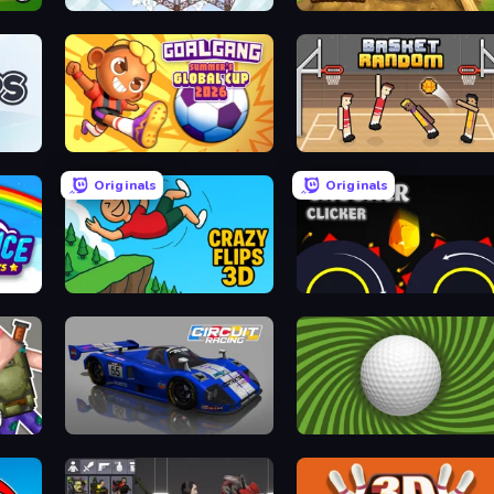
Railway Bridge
Digging Simulator: Hole Craft
Goal Gang
Basket Random
Originals
Originals
Crazy Flips 3D
Crusher Clicker
Circuit Racing
The Speedy Golf