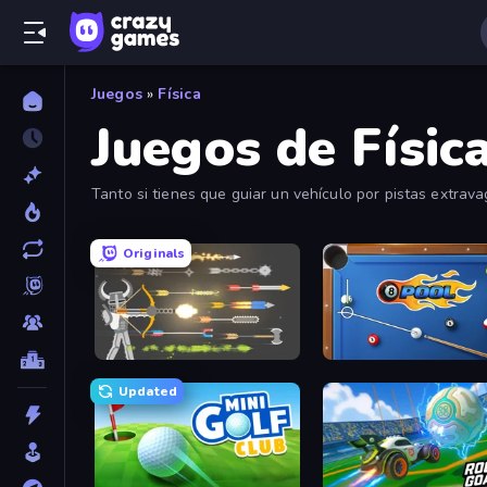
Juegos
»
Física
Juegos de Físic
Tanto si tienes que guiar un vehículo por pistas extrav
enganchado!
Originals
Ragdoll Archers
8 Ball Pool
Updated