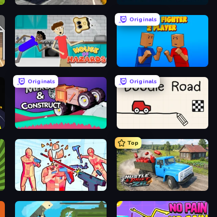
Deadly Descent
Bricks Breaker
Originals
House of Hazards
Puppet Fighter 2 Player
Originals
Originals
Merge & Construct
Doodle Road
Top
Time Shooter 2
Hustle & Drift in ZIL