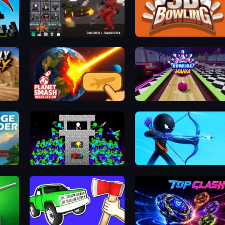
Last Play: Ragdoll Sandbox
3D Bowling
Planet Smash Destruction
Super Bowling Mania
Stick Epic Fighter
Archers Random