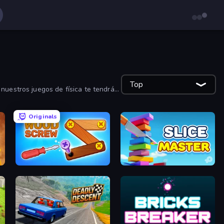
Top
nuestros juegos de física te tendrán
Originals
Wood Screw: Bolts Puzzle
Slice Master