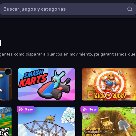
a
agantes como disparar a blancos en movimiento, ¡te garantizamos que 
Smash Karts
Kick the Buddy
New
New