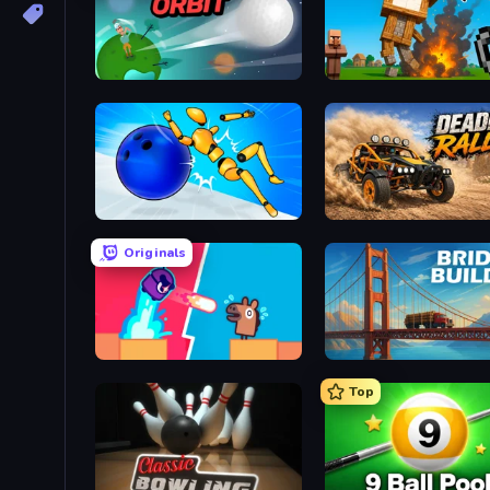
Golf Orbit
Noob Fuse
Playground Man! Ragdoll Show!
Deadly Rally
Originals
Boom Slingers ReBoom
Bridge Builder
Top