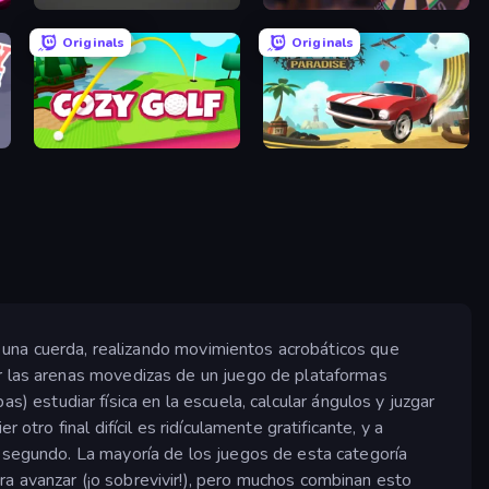
Tap-Tap Shots
Darts Club
Originals
Originals
Cozy Golf
Stunt Paradise
re una cuerda, realizando movimientos acrobáticos que
ar las arenas movedizas de un juego de plataformas
bas) estudiar física en la escuela, calcular ángulos y juzgar
otro final difícil es ridículamente gratificante, y a
e segundo. La mayoría de los juegos de esta categoría
a avanzar (¡o sobrevivir!), pero muchos combinan esto