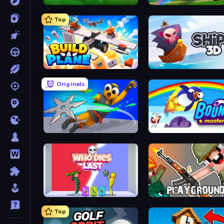
Mini Golf Club
RocketGoal.io
Top
Build A Plane
Ships 3D
Originals
Ninja Swipe Strike
Bouncemasters
Who Dies Last?
Playground
Top