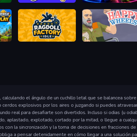
player
Smash the Car to Pieces!
Top Clash
Ragdoll Factory Idle
Happy Wheels
s, calculando el ángulo de un cuchillo letal que se balancea sob
o cerdos explosivos por los aires o juzgando si puedes atraves
 mundo real para desafiarte son divertidos. Incluso si odias (u odia
 aplastado, explotado, cortado por la mitad, o llegue a cualquier 
s con la sincronización y la toma de decisiones en fracciones d
obliga a pensar detenidamente en cómo llegar a una solución par