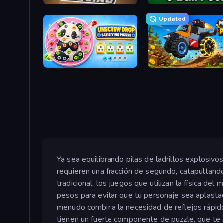
Classic Bowling
9 Ball Pool Online Multi
Updated
Unscrew Drop: Satisfying Puzzle
Merge and Play
Ya sea equilibrando pilas de ladrillos explosivo
requieren una fracción de segundo, catapultand
tradicional, los juegos que utilizan la física del
pesos para evitar que tu personaje sea aplastado,
menudo combina la necesidad de reflejos rápido
tienen un fuerte componente de puzzle, que te 