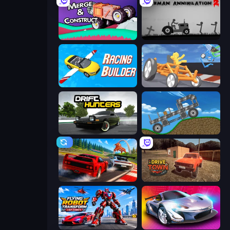
Merge & Construct
Stickman Annihilation 2
Racing Builder
Draw Crash Race
Drift Hunters
Move It!
Racing: Online!
DriveTown
Flying Robot Transform Car Games
Grand Cyber City