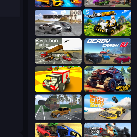
BMG: Ragdoll Playground
Demolition Derby 3
Gearshift One
Mechacraft.io
Evolution Factor
Derby Crash 4
Blocky Demolition Derby
Offroad Island
Obby: Car Crash Sandbox
Madness Cars Destroy