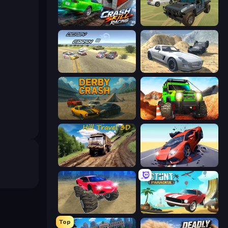
Crash Skill Racing
4x4 Offroader
Derby Crash 3
Derby Crash 2
Derby Crash
Offroad Life 3D
Hill Travel 3D
Hyper Cars Ramp Crash
Monster Cars: Ultimate Simulator
Stunt Paradise
Top