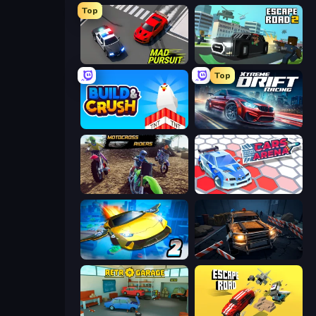
Top
Mad Pursuit
Escape Road 2
Top
Build and Crush
Xtreme DRIFT Racing
MotoCross Riders
Cars Arena
Ultimate Flying Car 2
Cars vs Zombies