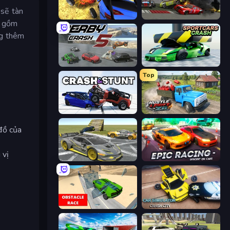
 sẽ tàn
Car Crash Simulator Royale
Demolition Derby 2
o gồm
ng thêm
Derby Crash 5
Sportcars Crash
Top
Crash & Stunt
Hustle & Drift in ZIL
đồ của
 vị
Wrong Way
Epic Racing - Descent on Cars
Obstacle Race: Destroying Simulator!
Car Simulator: Crash City