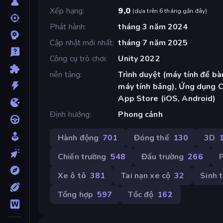
Xếp hạng
9,0
(
dựa trên 6 tháng gần đây
)
Phát hành
tháng 3 năm 2024
Cập nhật mới nhất
tháng 7 năm 2025
Công cụ trò chơi
Unity 2022
nền tảng
Trình duyệt (máy tính để bàn
máy tính bảng), Ứng dụng 
App Store (iOS, Android)
Định hướng
Phong cảnh
Hành động
701
Đóng thế
130
3D
Chiến trường
548
Đấu trường
266
Xe ô tô
381
Tai nạn xe cộ
32
Sinh 
Tổng hợp
597
Tốc độ
162