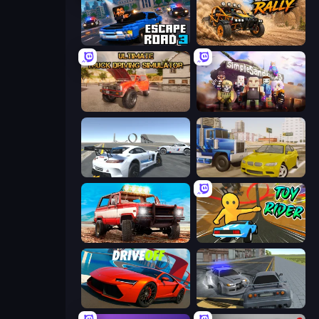
Escape Road 3
Deadly Rally
Ultimate Truck Driving Simulator 2020
Simple Sandbox 3
Crazy Stunt Cars Multiplayer
Crazy Car Stunts
Offroad Masters Challenge
Toy Rider
DriveOff
RCC City Racing